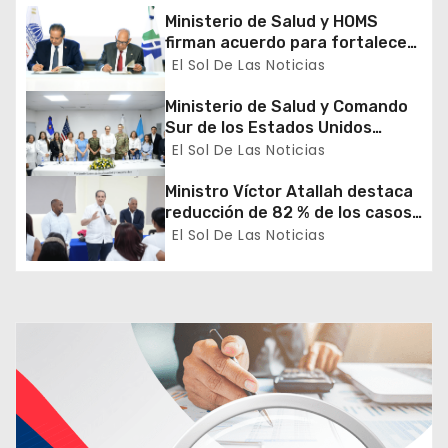
e
Ministerio de Salud y HOMS
firman acuerdo para fortalecer
e
la prevención, diagnóstico y
El Sol De Las Noticias
tratamiento de las hepatitis
n
virales
Ministerio de Salud y Comando
Sur de los Estados Unidos
t
realizan misión médica Amistad
El Sol De Las Noticias
2026 en La Vega
r
Ministro Víctor Atallah destaca
a
reducción de 82 % de los casos
de malaria en Azua durante
El Sol De Las Noticias
d
recorrido por DPS
a
s