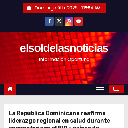
S
Dom. Ago 9th, 2026
1:16:56 AM
a
l
t
a
r
elsoldelasnoticias
a
Información Oportuna
l
c
o
n
t
e
n
La República Dominicana reafirma
i
liderazgo regional en salud durante
d