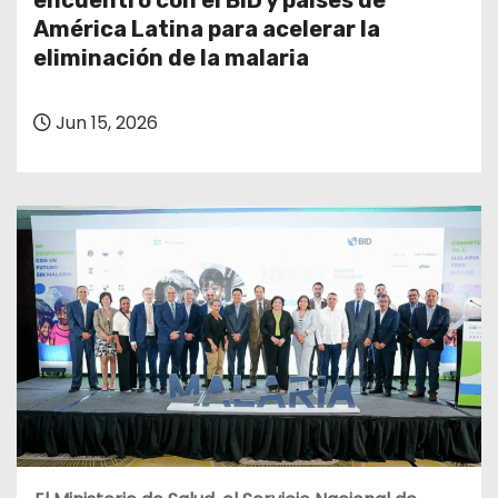
encuentro con el BID y países de
o
América Latina para acelerar la
eliminación de la malaria
Jun 15, 2026