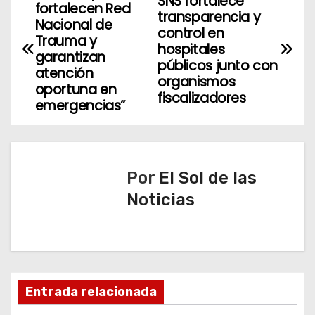
SNS fortalece
fortalecen Red
transparencia y
a
Nacional de
control en
Trauma y
hospitales
v
garantizan
públicos junto con
atención
organismos
e
oportuna en
fiscalizadores
emergencias”
g
a
c
Por
El Sol de las
Noticias
i
ó
n
d
Entrada relacionada