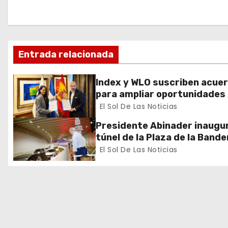
a
c
Entrada relacionada
i
ó
Index y WLO suscriben acue
para ampliar oportunidades
n
formación de dominicanos e
El Sol De Las Noticias
exterior
d
Presidente Abinader inaugur
túnel de la Plaza de la Bande
e
que cambia la salida hacia el
El Sol De Las Noticias
y redefine la movilidad del G
e
Santo Domingo
n
t