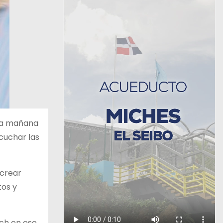
 la mañana
cuchar las
 crear
tos y
sch en ese