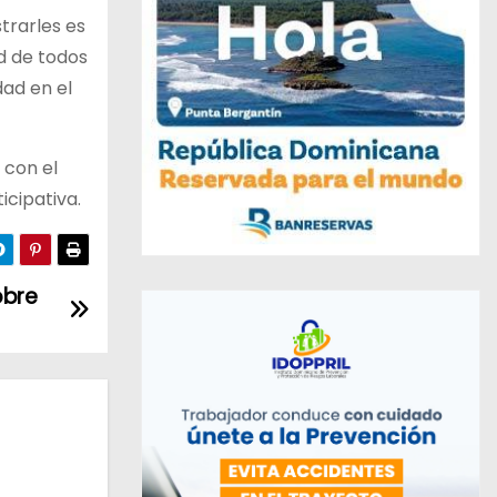
trarles es
d de todos
ad en el
 con el
icipativa.
obre