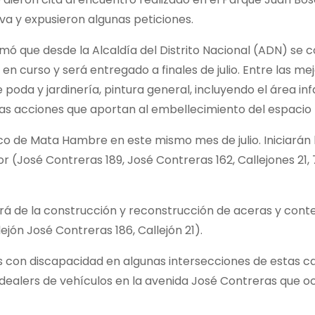
iva y expusieron algunas peticiones.
mó que desde la Alcaldía del Distrito Nacional (ADN) se c
n curso y será entregado a finales de julio. Entre las me
oda y jardinería, pintura general, incluyendo el área infa
tras acciones que aportan al embellecimiento del espacio 
co de Mata Hambre en este mismo mes de julio. Iniciarán 
r (José Contreras 189, José Contreras 162, Callejones 21, 7,
rá de la construcción y reconstrucción de aceras y cont
lejón José Contreras 186, Callejón 21).
 con discapacidad en algunas intersecciones de estas cal
a dealers de vehículos en la avenida José Contreras que o