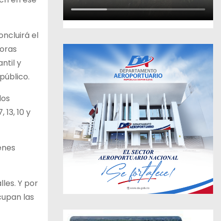
oncluirá el
joras
ntil y
público.
los
 13, 10 y
enes
les. Y por
cupan las