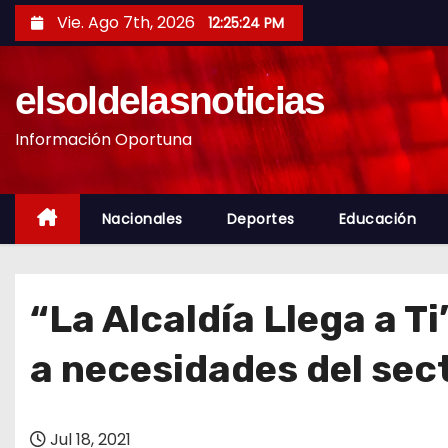
S
Vie. Ago 7th, 2026
12:25:26 PM
a
l
elsoldelasnoticias
t
a
Información Oportuna
r
a
l
Nacionales
Deportes
Educación
c
o
n
“La Alcaldía Llega a T
t
e
a necesidades del sec
n
i
d
Jul 18, 2021