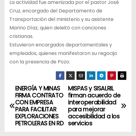
La actividad fue amenizada por el pastor José
Cruz, encargado del Departamento de
Transportación del ministerio y su asistente
Marino Díaz, quien deleitó con canciones
cristianas.
Estuvieron encargados departamentales y
empleados, quienes manifestaron su regocijo
con la presencia de Pozo.
ENERGÍA Y MINAS
MISPAS y SISALRIL
N
FIRMA CONTRATO
firman acuerdo de
a
CON EMPRESA
interoperabilidad
PARA FACILITAR
para mejorar
v
EXPLORACIONES
accesibilidad a los
PETROLERAS EN RD
servicios
e