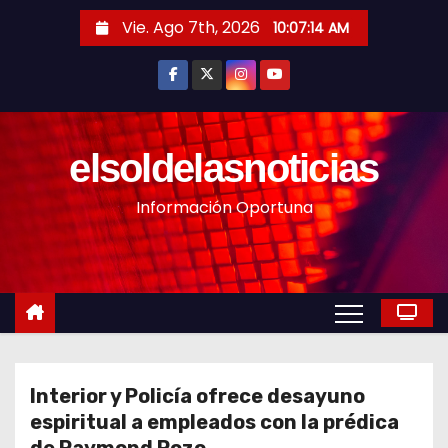
S
Vie. Ago 7th, 2026
10:07:15 AM
a
l
t
a
r
elsoldelasnoticias
a
Información Oportuna
l
c
o
n
t
e
n
Interior y Policía ofrece desayuno
i
espiritual a empleados con la prédica
d