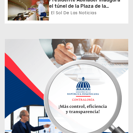
el túnel de la Plaza de la
r
Bandera que cambia la salida
El Sol De Las Noticias
hacia el Sur y redefine la
a
movilidad del Gran Santo
Domingo
d
a
s