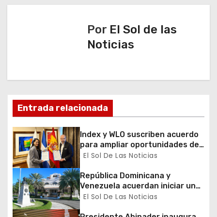
g
a
Por
El Sol de las
Noticias
c
i
ó
n
Entrada relacionada
d
Index y WLO suscriben acuerdo
para ampliar oportunidades de
e
formación de dominicanos en el
El Sol De Las Noticias
exterior
e
República Dominicana y
Venezuela acuerdan iniciar un
n
proceso de normalización
El Sol De Las Noticias
gradual de sus relaciones
t
diplomáticas y consulares
Presidente Abinader inaugura