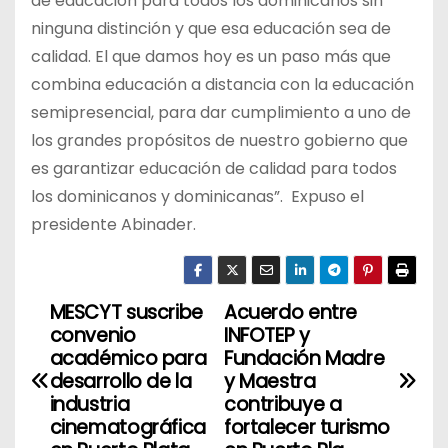
de educación para todos los dominicanos sin
ninguna distinción y que esa educación sea de
calidad. El que damos hoy es un paso más que
combina educación a distancia con la educación
semipresencial, para dar cumplimiento a uno de
los grandes propósitos de nuestro gobierno que
es garantizar educación de calidad para todos
los dominicanos y dominicanas”. Expuso el
presidente Abinader.
MESCYT suscribe
Acuerdo entre
N
convenio
INFOTEP y
a
académico para
Fundación Madre
desarrollo de la
y Maestra
v
industria
contribuye a
cinematográfica
fortalecer turismo
e