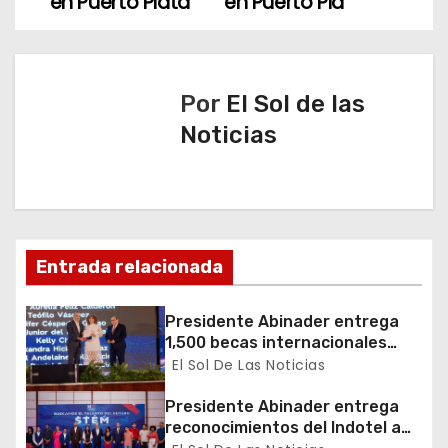
en Puerto Plata
en Puerto Pla
g
a
Por
El Sol de las
c
Noticias
i
ó
n
Entrada relacionada
d
Presidente Abinader entrega
e
1,500 becas internacionales
para cursar programas de
El Sol De Las Noticias
e
especialización, maestrías y
doctorados en universidades
Presidente Abinader entrega
n
del extranjero
reconocimientos del Indotel a