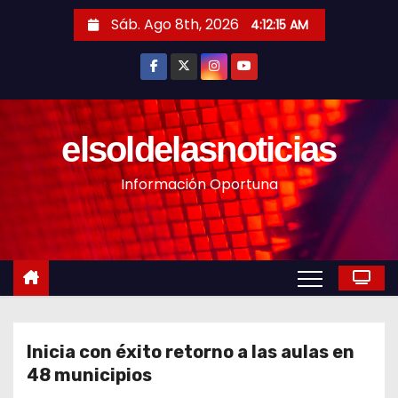
S
Sáb. Ago 8th, 2026
4:12:17 AM
a
l
t
a
r
elsoldelasnoticias
a
Información Oportuna
l
c
o
n
t
e
n
Inicia con éxito retorno a las aulas en
i
48 municipios
d