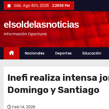
S
Sáb. Ago 8th, 2026
2:28:58 PM
a
l
elsoldelasnoticias
t
a
Información Oportuna
r
a
l
Nacionales
Deportes
Educación
c
o
n
Inefi realiza intensa 
t
e
Domingo y Santiago
n
i
d
Feb 14, 2026