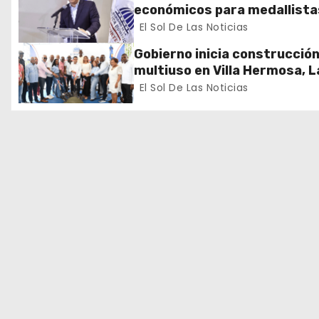
n
económicos para medallista
dominicanos en los Juegos
El Sol De Las Noticias
d
Centroamericanos y del Car
Gobierno inicia construcció
e
multiuso en Villa Hermosa, L
Romana
El Sol De Las Noticias
e
n
t
r
a
d
a
s