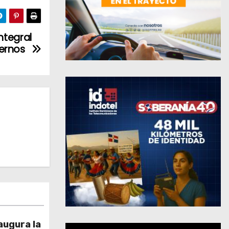
ntegral
ernos
augura la