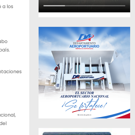
ó a los
cabo
país.
ntaciones
cional,
 del