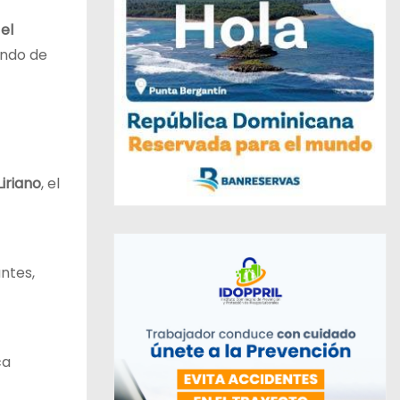
el
ndo de
iriano
, el
ntes,
ca