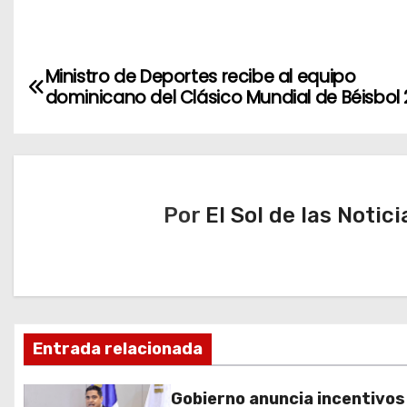
N
Ministro de Deportes recibe al equipo
dominicano del Clásico Mundial de Béisbol
a
v
e
Por
El Sol de las Notici
g
a
c
i
Entrada relacionada
ó
Gobierno anuncia incentivos