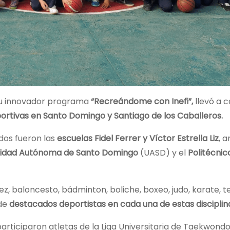
su innovador programa
“Recreándome con Inefi”,
llevó a 
portivas en Santo Domingo y Santiago de los Caballeros.
ados fueron las
escuelas Fidel Ferrer y Víctor Estrella Liz
, 
rsidad Autónoma de Santo Domingo
(UASD) y el
Politécnic
ez, baloncesto, bádminton, boliche, boxeo, judo, karate, t
 de
destacados deportistas en cada una de estas disciplin
rticiparon atletas de la Liga Universitaria de Taekwondo