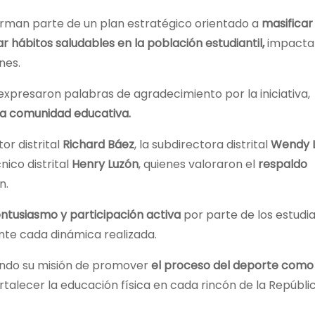
forman parte de un plan estratégico orientado a
masificar 
 hábitos saludables en la población estudiantil,
impacta
nes.
n expresaron palabras de agradecimiento por la iniciativa,
la comunidad educativa.
or distrital
Richard Báez
, la subdirectora distrital
Wendy L
nico distrital
Henry Luzón
, quienes valoraron el
respaldo
n.
ntusiasmo y participación activa
por parte de los estudia
te cada dinámica realizada.
dando su misión de promover
el proceso del deporte como
alecer la educación física en cada rincón de la Repúbli