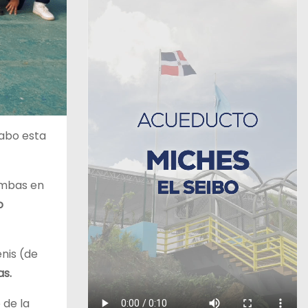
cabo esta
ambas en
o
enis (de
as.
 de la