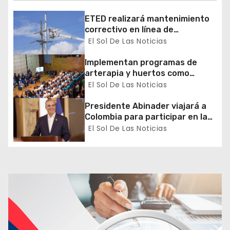
d
ETED realizará mantenimiento
e
correctivo en línea de
transmisión de la región Sur
El Sol De Las Noticias
e
Implementan programas de
n
arterapia y huertos como
herramientas para la
El Sol De Las Noticias
t
recuperación y la inclusión
social
Presidente Abinader viajará a
r
Colombia para participar en la
toma de posesión de Abelardo
El Sol De Las Noticias
a
de la Espriella
d
a
s