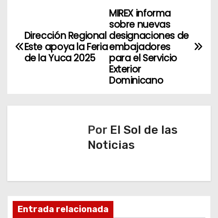
MIREX informa
N
sobre nuevas
a
Dirección Regional
designaciones de
Este apoya la Feria
embajadores
v
de la Yuca 2025
para el Servicio
Exterior
e
Dominicano
g
a
Por
El Sol de las
c
Noticias
i
ó
n
Entrada relacionada