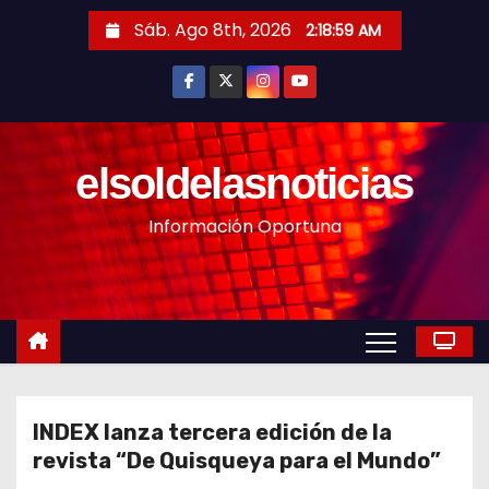
S
Sáb. Ago 8th, 2026
2:19:01 AM
a
l
t
a
r
elsoldelasnoticias
a
Información Oportuna
l
c
o
n
t
e
n
INDEX lanza tercera edición de la
i
revista “De Quisqueya para el Mundo”
d