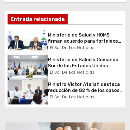
n
d
Entrada relacionada
e
e
Ministerio de Salud y HOMS
firman acuerdo para fortalecer
n
la prevención, diagnóstico y
El Sol De Las Noticias
tratamiento de las hepatitis
t
virales
Ministerio de Salud y Comando
Sur de los Estados Unidos
r
realizan misión médica Amistad
El Sol De Las Noticias
2026 en La Vega
a
Ministro Víctor Atallah destaca
reducción de 82 % de los casos
d
de malaria en Azua durante
El Sol De Las Noticias
recorrido por DPS
a
s