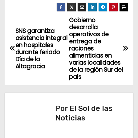
Gobierno
N
desarrolla
SNS garantiza
a
operativos de
asistencia integral
entrega de
en hospitales
v
raciones
durante feriado
alimenticias en
Día de la
e
varias localidades
Altagracia
de la región Sur del
g
país
a
c
Por
El Sol de las
i
Noticias
ó