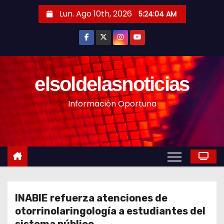
S
Lun. Ago 10th, 2026
5:24:06 AM
a
l
t
a
r
elsoldelasnoticias
a
Información Oportuna
l
c
o
n
t
e
n
INABIE refuerza atenciones de
i
otorrinolaringología a estudiantes del
d