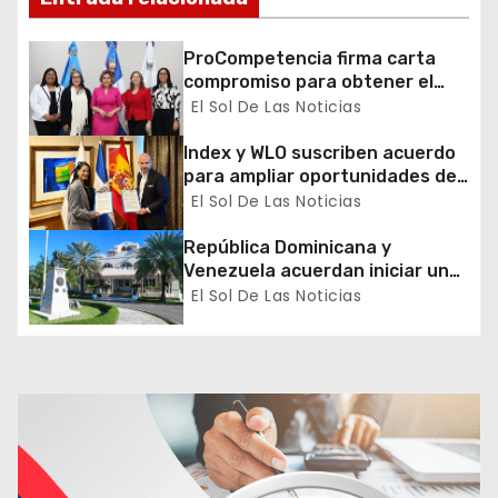
e
n
ProCompetencia firma carta
compromiso para obtener el
t
Sello Igualando RD para el
El Sol De Las Noticias
Sector Público
r
Index y WLO suscriben acuerdo
para ampliar oportunidades de
a
formación de dominicanos en el
El Sol De Las Noticias
exterior
d
República Dominicana y
Venezuela acuerdan iniciar un
a
proceso de normalización
El Sol De Las Noticias
gradual de sus relaciones
s
diplomáticas y consulares