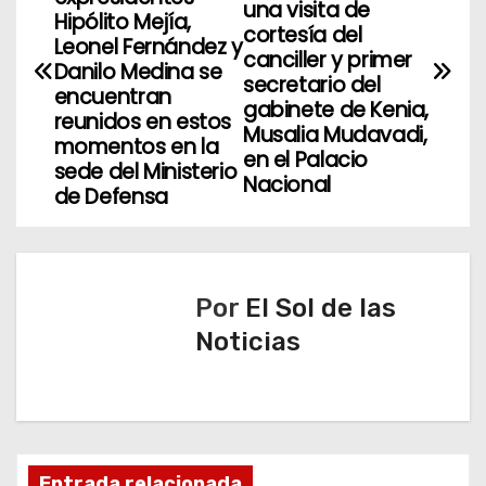
a
una visita de
Hipólito Mejía,
cortesía del
v
Leonel Fernández y
canciller y primer
Danilo Medina se
secretario del
e
encuentran
gabinete de Kenia,
reunidos en estos
g
Musalia Mudavadi,
momentos en la
en el Palacio
sede del Ministerio
a
Nacional
de Defensa
c
i
Por
El Sol de las
ó
Noticias
n
d
e
Entrada relacionada