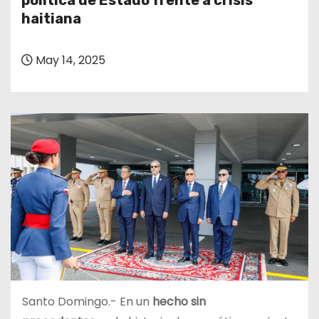
política de Estado frente a crisis
o
haitiana
May 14, 2025
Santo Domingo.- En un
hecho sin