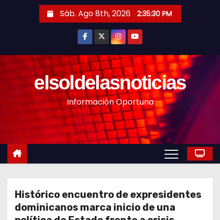
S
Sáb. Ago 8th, 2026
2:35:32 PM
a
l
t
a
r
elsoldelasnoticias
a
Información Oportuna
l
c
o
n
t
e
n
Histórico encuentro de expresidentes
i
dominicanos marca inicio de una
d