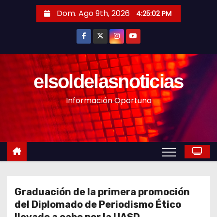
S
Dom. Ago 9th, 2026
4:25:04 PM
a
l
t
a
r
elsoldelasnoticias
a
Información Oportuna
l
c
o
n
t
e
n
Graduación de la primera promoción
i
del Diplomado de Periodismo Ético
d