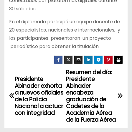
conectados por plataformas digitales durante
30 sábados.
En el diplomado participó un equipo docente de
20 especialistas, nacionales e internacionales, y
los participantes presentaron un proyecto
periodístico para obtener la titulación.
Resumen del día:
N
Presidente
Presidente
a
Abinader exhorta
Abinader
a nuevos oficiales
encabeza
v
de la Policía
graduación de
Nacional a actuar
Cadetes de la
e
con integridad
Academia Aérea
de la Fuerza Aérea
g