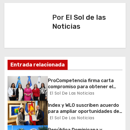
a
c
Por
El Sol de las
Noticias
i
ó
n
d
Entrada relacionada
e
ProCompetencia firma carta
compromiso para obtener el
e
Sello Igualando RD para el
El Sol De Las Noticias
Sector Público
n
Index y WLO suscriben acuerdo
para ampliar oportunidades de
t
formación de dominicanos en el
El Sol De Las Noticias
exterior
r
República Dominicana y