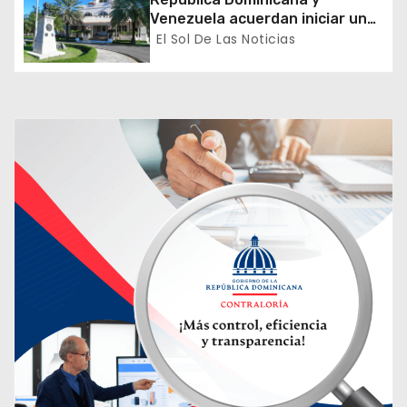
a
Venezuela acuerdan iniciar un
proceso de normalización
El Sol De Las Noticias
d
gradual de sus relaciones
diplomáticas y consulares
a
s