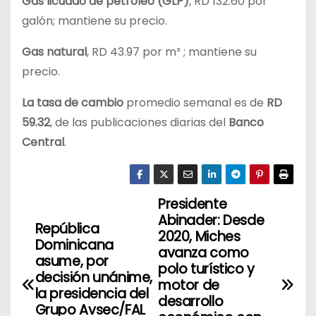
Gas licuado de petróleo (GLP)
, RD 132.60 por
galón; mantiene su precio.
Gas natural
, RD 43.97 por m³ ; mantiene su
precio.
La tasa de cambio
promedio semanal es de
RD
59.32
, de las publicaciones diarias del
Banco
Central
.
Presidente
N
Abinader: Desde
República
a
2020, Miches
Dominicana
avanza como
asume, por
v
polo turístico y
decisión unánime,
motor de
la presidencia del
e
desarrollo
Grupo Avsec/FAL