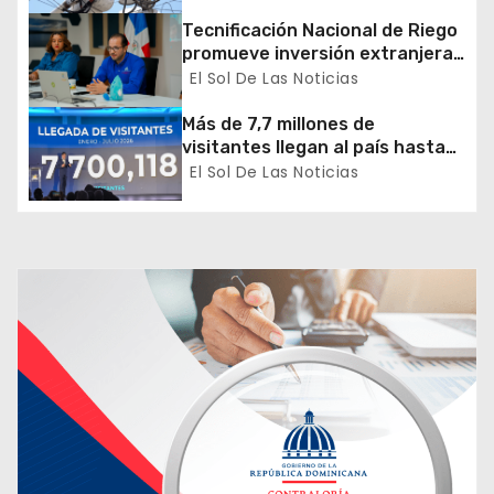
r
Tecnificación Nacional de Riego
promueve inversión extranjera
a
en agricultura y riego
El Sol De Las Noticias
d
Más de 7,7 millones de
visitantes llegan al país hasta
a
julio
El Sol De Las Noticias
s