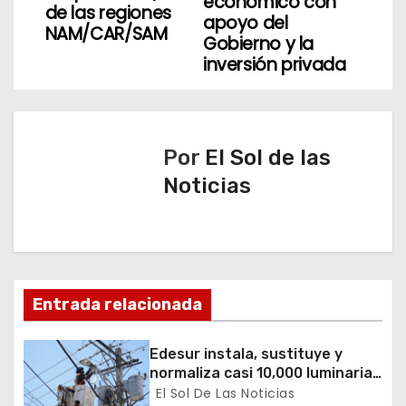
económico con
g
de las regiones
apoyo del
NAM/CAR/SAM
Gobierno y la
a
inversión privada
c
i
Por
El Sol de las
ó
Noticias
n
d
e
Entrada relacionada
e
n
Edesur instala, sustituye y
normaliza casi 10,000 luminarias
t
en 12 demarcaciones
El Sol De Las Noticias