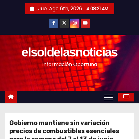
S
Jue. Ago 6th, 2026
4:08:23 AM
a
l
t
a
r
elsoldelasnoticias
a
Información Oportuna
l
c
o
n
t
e
n
Gobierno mantiene sin variación
i
precios de combustibles esenciales
d