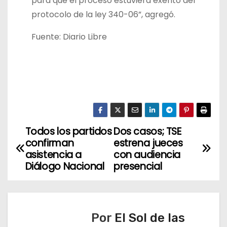
para que el proceso estuviera exento del
protocolo de la ley 340-06”, agregó.
Fuente: Diario Libre
Todos los partidos
Dos casos; TSE
N
confirman
estrena jueces
a
asistencia a
con audiencia
Diálogo Nacional
presencial
v
e
Por
El Sol de las
g