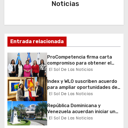
Noticias
a
c
i
Entrada relacionada
ó
n
ProCompetencia firma carta
compromiso para obtener el
d
Sello Igualando RD para el
El Sol De Las Noticias
Sector Público
e
Index y WLO suscriben acuerdo
para ampliar oportunidades de
e
formación de dominicanos en el
El Sol De Las Noticias
exterior
n
República Dominicana y
Venezuela acuerdan iniciar un
t
proceso de normalización
El Sol De Las Noticias
gradual de sus relaciones