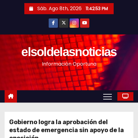
S
Sáb. Ago 8th, 2026
11:42:55 PM
a
l
t
a
r
elsoldelasnoticias
a
Información Oportuna
l
c
o
n
t
e
n
Gobierno logra la aprobación del
i
estado de emergencia sin apoyo de la
d