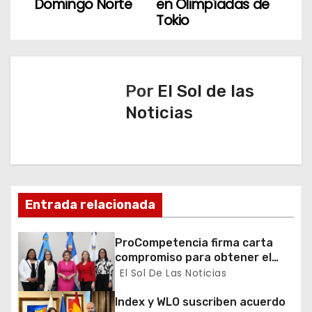
Domingo Norte
en Olimpíadas de
e
Tokio
g
a
Por
El Sol de las
c
Noticias
i
ó
n
Entrada relacionada
d
ProCompetencia firma carta
e
compromiso para obtener el
Sello Igualando RD para el
El Sol De Las Noticias
e
Sector Público
Index y WLO suscriben acuerdo
n