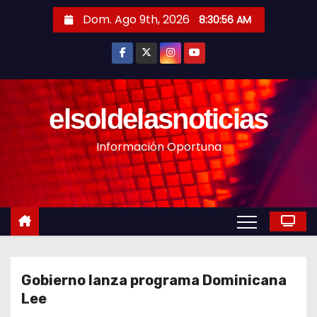
S
Dom. Ago 9th, 2026
8:30:58 AM
a
l
t
a
r
elsoldelasnoticias
a
Información Oportuna
l
c
o
n
t
e
n
Gobierno lanza programa Dominicana
i
Lee
d