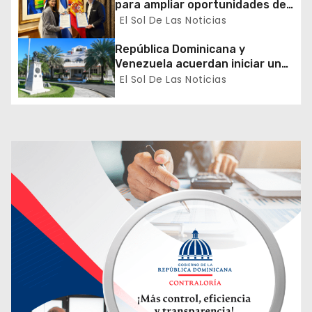
para ampliar oportunidades de
formación de dominicanos en el
El Sol De Las Noticias
t
exterior
República Dominicana y
r
Venezuela acuerdan iniciar un
proceso de normalización
El Sol De Las Noticias
a
gradual de sus relaciones
diplomáticas y consulares
d
a
s