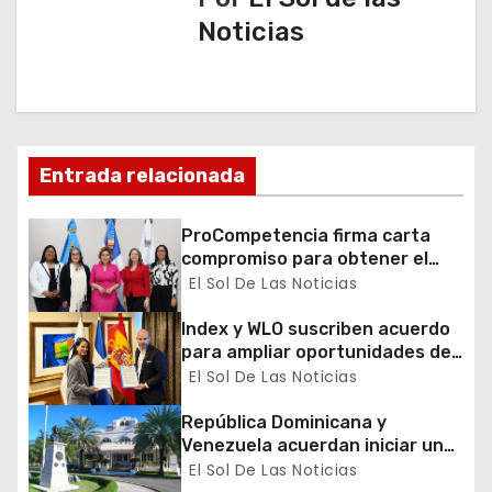
c
Noticias
i
ó
n
Entrada relacionada
d
ProCompetencia firma carta
e
compromiso para obtener el
Sello Igualando RD para el
El Sol De Las Noticias
e
Sector Público
Index y WLO suscriben acuerdo
n
para ampliar oportunidades de
formación de dominicanos en el
El Sol De Las Noticias
t
exterior
República Dominicana y
r
Venezuela acuerdan iniciar un
proceso de normalización
El Sol De Las Noticias
a
gradual de sus relaciones