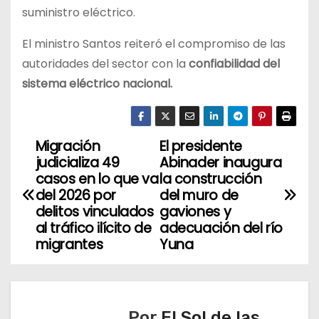
suministro eléctrico.
El ministro Santos reiteró el compromiso de las
autoridades del sector con la
confiabilidad del
sistema eléctrico nacional.
Migración
El presidente
N
judicializa 49
Abinader inaugura
a
casos en lo que va
la construcción
del 2026 por
del muro de
v
delitos vinculados
gaviones y
al tráfico ilícito de
adecuación del río
e
migrantes
Yuna
g
a
Por
El Sol de las