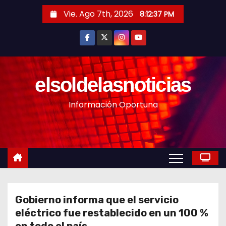
S
Vie. Ago 7th, 2026
8:12:39 PM
a
l
t
a
r
elsoldelasnoticias
a
Información Oportuna
l
c
o
n
t
e
n
Gobierno informa que el servicio
i
eléctrico fue restablecido en un 100 %
d