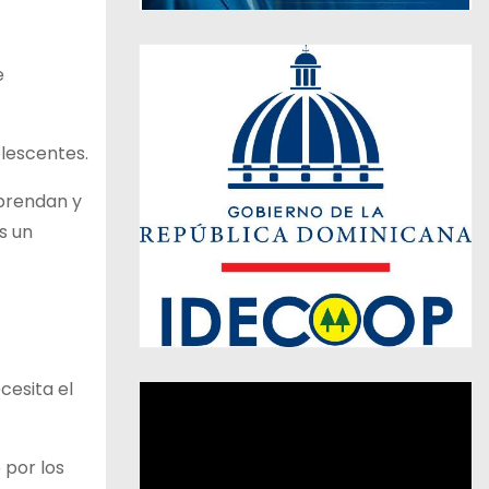
e
olescentes.
aprendan y
s un
cesita el
 por los