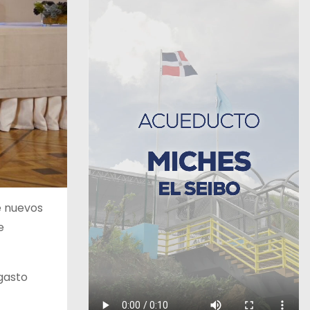
e nuevos
e
 gasto