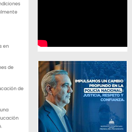
ndiciones
ealmente
s en
nes de
ducación de
 una
educación
.