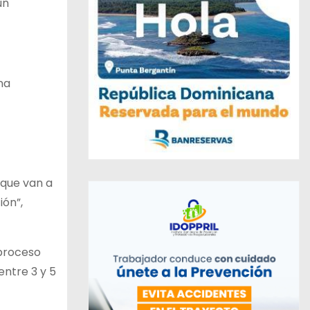
un
na
 que van a
ión”,
 proceso
entre 3 y 5