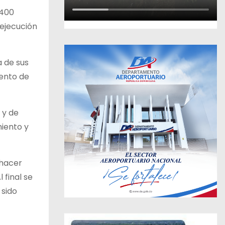
 400
 ejecución
a de sus
iento de
 y de
miento y
 hacer
 final se
 sido