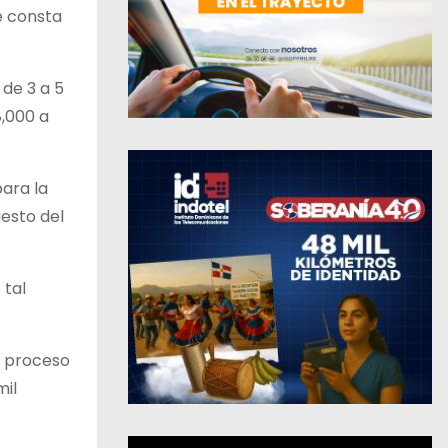
e consta
 de 3 a 5
8,000 a
ara la
uesto del
 tal
n proceso
mil