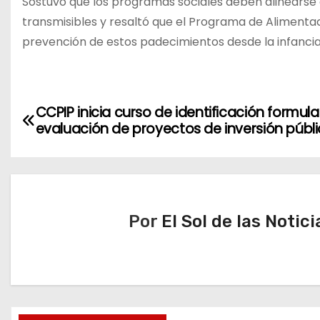
Sostuvo que los programas sociales deben alinearse a
transmisibles y resaltó que el Programa de Alimenta
prevención de estos padecimientos desde la infancia
N
CCPIP inicia curso de identificación formula
evaluación de proyectos de inversión públ
a
v
e
Por
El Sol de las Notici
g
a
c