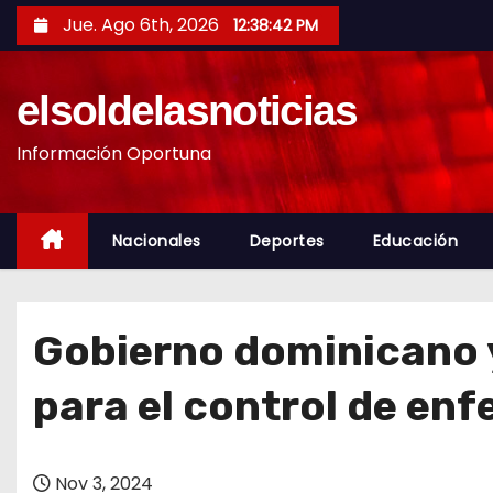
S
Jue. Ago 6th, 2026
12:38:43 PM
a
l
elsoldelasnoticias
t
a
Información Oportuna
r
a
l
Nacionales
Deportes
Educación
c
o
n
Gobierno dominicano 
t
e
para el control de en
n
i
d
Nov 3, 2024