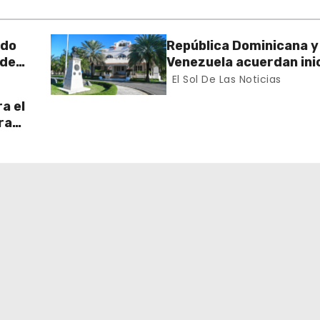
rdo
República Dominicana y
 de
Venezuela acuerdan inic
n el
proceso de normalizac
El Sol De Las Noticias
gradual de sus relacio
a el
diplomáticas y consula
ra
 Sur
ran