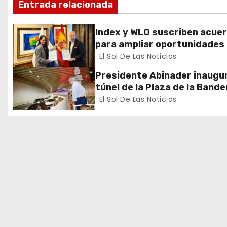
i
Entrada relacionada
ó
Index y WLO suscriben acue
n
para ampliar oportunidades
formación de dominicanos e
El Sol De Las Noticias
d
exterior
Presidente Abinader inaugur
e
túnel de la Plaza de la Bande
que cambia la salida hacia el
El Sol De Las Noticias
e
y redefine la movilidad del G
Santo Domingo
n
t
r
a
d