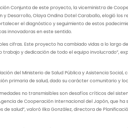
ación Conjunta de este proyecto, la viceministra de Coop
n y Desarrollo, Olaya Ondina Dotel Caraballo, elogió los r
fortalecer el diagnóstico y seguimiento de estos padecimi
cas innovadoras en este sentido.
les cifras. Este proyecto ha cambiado vidas a lo largo d
uo trabajo y dedicación de todo el equipo involucrado”, ex
ción del Ministerio de Salud Pública y Asistencia Social, ca
ón primaria de salud, dado su carácter comunitario y loc
rmedades no transmisibles son desafíos críticos del sist
Agencia de Cooperación Internacional del Japón, que ha s
s de salud”, valoró Ilka González, directora de Planificaci