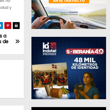
des no
alud y
s a
s de