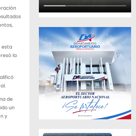
eración
esultados
entos,
e esta
presó la
lificó
al.
ema de
ido un
ón y