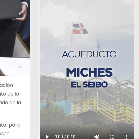
ación
nto de la
ado en la
ntal para
ecto.