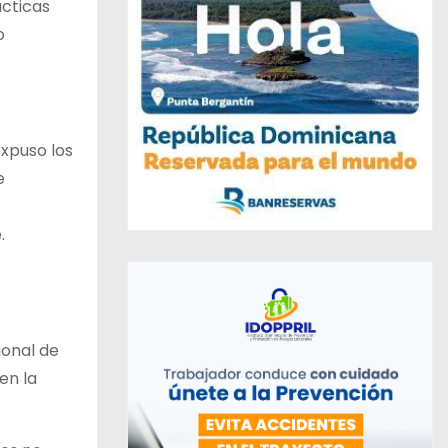
ácticas
o
expuso los
e
.
ional de
en la