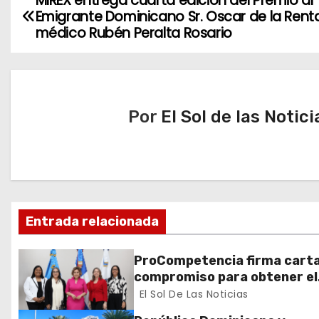
MIREX entrega cuarta edición del Premio al
N
Emigrante Dominicano Sr. Oscar de la Renta
a
médico Rubén Peralta Rosario
v
e
Por
El Sol de las Notici
g
a
c
i
Entrada relacionada
ó
ProCompetencia firma cart
n
compromiso para obtener el
Sello Igualando RD para el S
El Sol De Las Noticias
d
Público