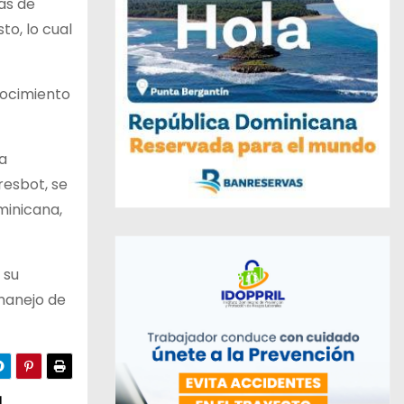
sas de
to, lo cual
onocimiento
la
resbot, se
minicana,
 su
 manejo de