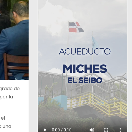
 grado de
por la
 el
a una