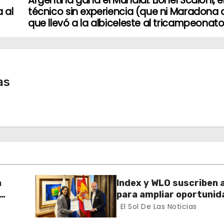
Argentina gana el Mundial: Lionel Scaloni, e
 al
técnico sin experiencia (que ni Maradona 
que llevó a la albiceleste al tricampeonat
as
a
Index y WLO suscriben 
para ampliar oportunid
ector
formación de dominican
El Sol De Las Noticias
exterior