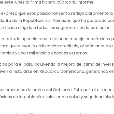
ue este lunes la firma hiciera público su informe.
, expresó que este posicionamiento refleja claramente la
ente de la República, Luis Abinader, que ha generado co
ón ha ido dirigida a todos los segmentos de la población.
ocumento, la agencia resaltó el buen manejo económico qu
ra que elevar la calificación crediticia, al señalar que 
ómico y una resiliencia a choques externos.
ios para el país, incluyendo la mejora del clima de inversi
iven a instalarse en República Dominicana, generando e
e las emisiones de bonos del Gobierno. Esto permite tener
ásicas de la población, tales como salud y seguridad ciud