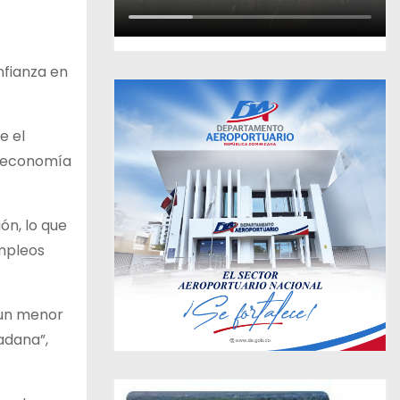
nfianza en
e el
la economía
ón, lo que
mpleos
 un menor
adana”,