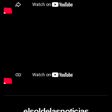
elsoldelasnoticias