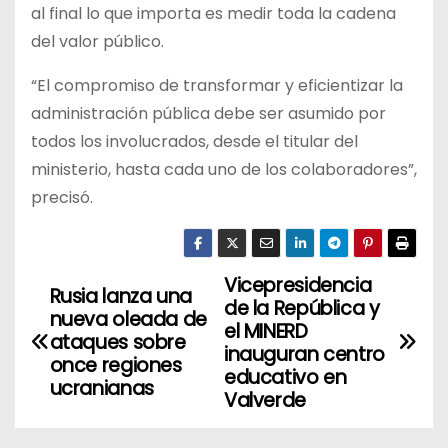
al final lo que importa es medir toda la cadena
del valor público.
“El compromiso de transformar y eficientizar la
administración pública debe ser asumido por
todos los involucrados, desde el titular del
ministerio, hasta cada uno de los colaboradores”,
precisó.
Vicepresidencia
N
Rusia lanza una
de la República y
nueva oleada de
a
el MINERD
ataques sobre
inauguran centro
once regiones
v
educativo en
ucranianas
Valverde
e