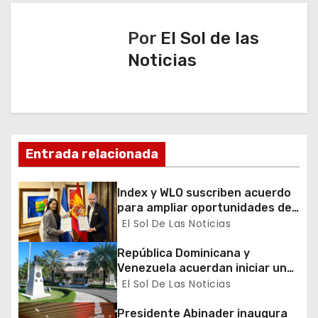
g
a
Por
El Sol de las
Noticias
c
i
ó
n
Entrada relacionada
d
Index y WLO suscriben acuerdo
para ampliar oportunidades de
e
formación de dominicanos en el
El Sol De Las Noticias
exterior
e
República Dominicana y
Venezuela acuerdan iniciar un
n
proceso de normalización
El Sol De Las Noticias
gradual de sus relaciones
t
diplomáticas y consulares
Presidente Abinader inaugura