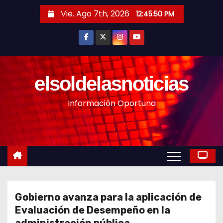
S
Vie. Ago 7th, 2026
12:45:52 PM
a
l
t
a
r
elsoldelasnoticias
a
Información Oportuna
l
c
o
n
t
e
n
Gobierno avanza para la aplicación de
i
Evaluación de Desempeño en la
d