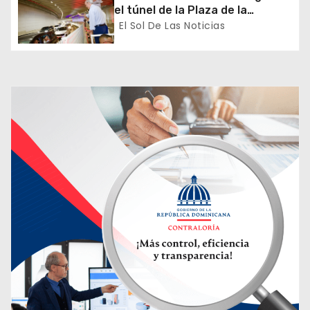
el túnel de la Plaza de la
r
Bandera que cambia la salida
El Sol De Las Noticias
hacia el Sur y redefine la
a
movilidad del Gran Santo
Domingo
d
a
s