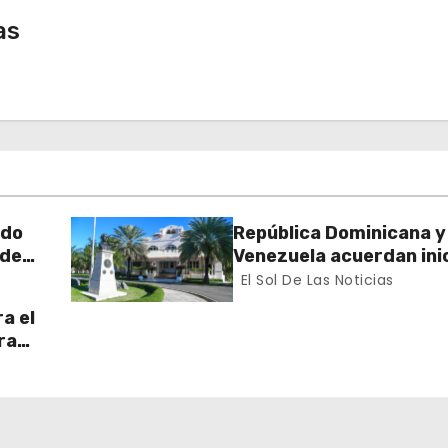
as
rdo
República Dominicana y
 de
Venezuela acuerdan inic
n el
proceso de normalizac
El Sol De Las Noticias
gradual de sus relacio
a el
diplomáticas y consula
ra
 Sur
ran