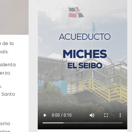
 de la
aís.
sidenta
erzo.
,
n Santo
mismo
antes