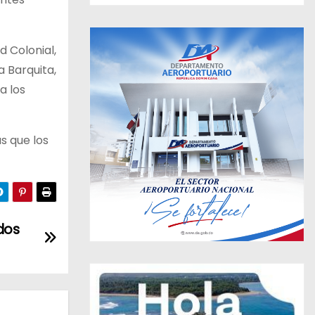
d Colonial,
a Barquita,
a los
as que los
dos