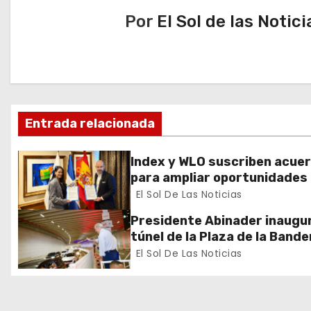
e
Por
El Sol de las Notici
g
a
c
i
Entrada relacionada
ó
Index y WLO suscriben acue
n
para ampliar oportunidades
formación de dominicanos e
El Sol De Las Noticias
d
exterior
Presidente Abinader inaugur
e
túnel de la Plaza de la Bande
que cambia la salida hacia el
El Sol De Las Noticias
e
y redefine la movilidad del G
Santo Domingo
n