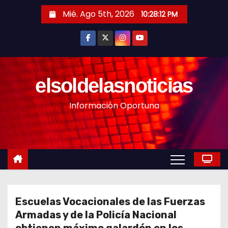
S
Mié. Ago 5th, 2026
10:28:14 PM
a
l
t
a
r
elsoldelasnoticias
a
Información Oportuna
l
c
o
n
t
e
n
Escuelas Vocacionales de las Fuerzas
i
Armadas y de la Policía Nacional
d