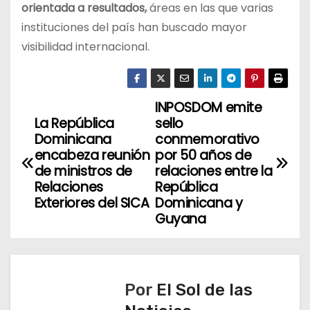
orientada a resultados,
áreas en las que varias
instituciones del país han buscado mayor
visibilidad internacional.
INPOSDOM emite
N
La República
sello
a
Dominicana
conmemorativo
encabeza reunión
por 50 años de
v
de ministros de
relaciones entre la
Relaciones
República
e
Exteriores del SICA
Dominicana y
Guyana
g
a
c
Por
El Sol de las