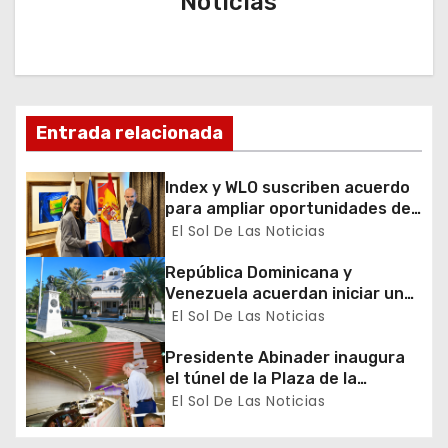
Noticias
i
ó
n
d
Entrada relacionada
e
Index y WLO suscriben acuerdo
para ampliar oportunidades de
e
formación de dominicanos en el
El Sol De Las Noticias
exterior
n
República Dominicana y
Venezuela acuerdan iniciar un
t
proceso de normalización
El Sol De Las Noticias
gradual de sus relaciones
r
diplomáticas y consulares
Presidente Abinader inaugura
a
el túnel de la Plaza de la
Bandera que cambia la salida
El Sol De Las Noticias
d
hacia el Sur y redefine la
movilidad del Gran Santo