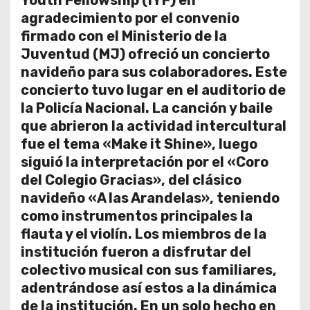
Youth Fellowship (IYF) en
o
agradecimiento por el convenio
firmado con el Ministerio de la
Juventud (MJ) ofreció un concierto
navideño para sus colaboradores. Este
concierto tuvo lugar en el auditorio de
la Policía Nacional. La canción y baile
que abrieron la actividad intercultural
fue el tema «Make it Shine», luego
siguió la interpretación por el «Coro
del Colegio Gracias», del clásico
navideño «A las Arandelas», teniendo
como instrumentos principales la
flauta y el violín. Los miembros de la
institución fueron a disfrutar del
colectivo musical con sus familiares,
adentrándose así estos a la dinámica
de la institución. En un solo hecho en