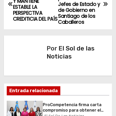
Y MANTIENE
Jefes de Estado y
ESTABLE LA
v
de Gobierno en
PERSPECTIVA
Santiago de los
CREDITICIA DEL PAÍS
e
Caballeros
g
a
Por
El Sol de las
c
Noticias
i
ó
n
Entrada relacionada
d
ProCompetencia firma carta
e
compromiso para obtener el
Sello Igualando RD para el
El Sol De Las Noticias