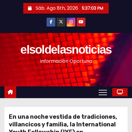
S
Sáb. Ago 8th, 2026
5:37:05 PM
a
l
t
a
r
elsoldelasnoticias
a
Información Oportuna
l
c
o
n
t
e
n
En una noche vestida de tradiciones,
i
villancicos y familia, la International
d