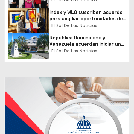
e
Sector Público
Index y WLO suscriben acuerdo
n
para ampliar oportunidades de
formación de dominicanos en el
El Sol De Las Noticias
t
exterior
República Dominicana y
r
Venezuela acuerdan iniciar un
proceso de normalización
El Sol De Las Noticias
a
gradual de sus relaciones
diplomáticas y consulares
d
a
s