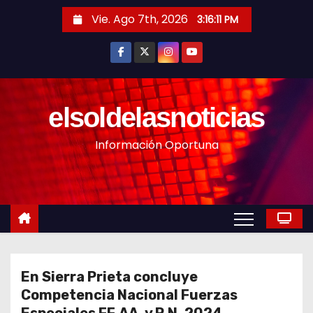
S
Vie. Ago 7th, 2026
3:16:13 PM
a
l
t
a
r
elsoldelasnoticias
a
Información Oportuna
l
c
o
n
t
e
n
En Sierra Prieta concluye
i
Competencia Nacional Fuerzas
d