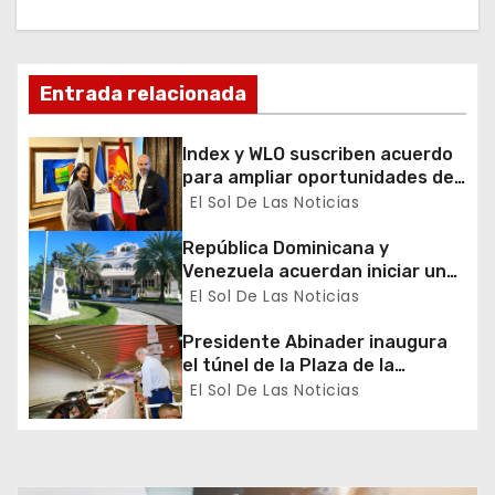
ó
n
Entrada relacionada
d
Index y WLO suscriben acuerdo
e
para ampliar oportunidades de
formación de dominicanos en el
El Sol De Las Noticias
e
exterior
República Dominicana y
n
Venezuela acuerdan iniciar un
proceso de normalización
El Sol De Las Noticias
t
gradual de sus relaciones
diplomáticas y consulares
Presidente Abinader inaugura
r
el túnel de la Plaza de la
Bandera que cambia la salida
El Sol De Las Noticias
a
hacia el Sur y redefine la
movilidad del Gran Santo
d
Domingo
a