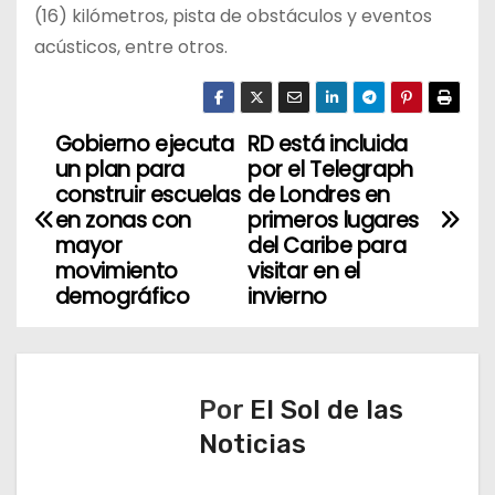
(16) kilómetros, pista de obstáculos y eventos
acústicos, entre otros.
Gobierno ejecuta
RD está incluida
N
un plan para
por el Telegraph
a
construir escuelas
de Londres en
en zonas con
primeros lugares
v
mayor
del Caribe para
movimiento
visitar en el
e
demográfico
invierno
g
a
Por
El Sol de las
c
Noticias
i