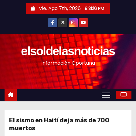
S
Vie. Ago 7th, 2026
8:31:17 PM
a
l
t
a
r
elsoldelasnoticias
a
Información Oportuna
l
c
o
n
t
e
n
El sismo en Haití deja más de 700
i
muertos
d