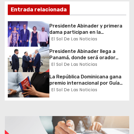
ó
Entrada relacionada
n
Presidente Abinader y primera
d
dama participan en la
celebración de la Fiesta
El Sol De Las Noticias
e
Nacional de Francia
Presidente Abinader llega a
e
Panamá, donde será orador
principal del Congreso Mundial
El Sol De Las Noticias
n
de Zonas Francas
La República Dominicana gana
t
premio internacional por Guía
de Prevención y Detección de
El Sol De Las Noticias
r
Colusión en Compras Públicas
a
d
a