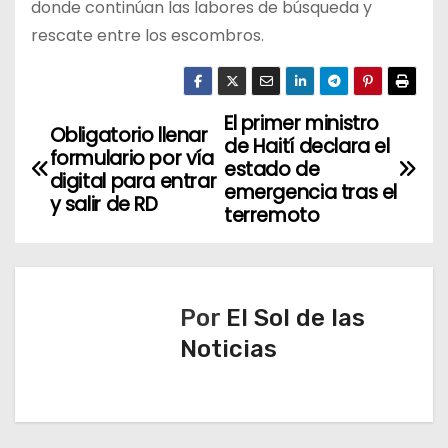
donde continúan las labores de búsqueda y
rescate entre los escombros.
El primer ministro
N
Obligatorio llenar
de Haití declara el
formulario por vía
a
estado de
digital para entrar
emergencia tras el
y salir de RD
v
terremoto
e
g
Por
El Sol de las
a
Noticias
c
i