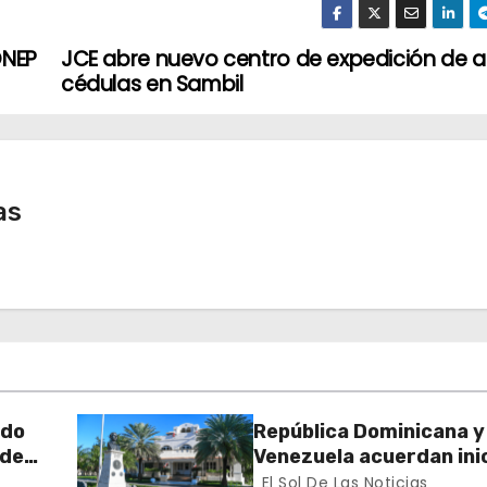
ONEP
JCE abre nuevo centro de expedición de a
cédulas en Sambil
as
rdo
República Dominicana y
 de
Venezuela acuerdan inic
n el
proceso de normalizac
El Sol De Las Noticias