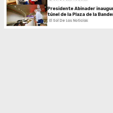
exterior
d
Presidente Abinader inaugur
túnel de la Plaza de la Bande
e
que cambia la salida hacia el
El Sol De Las Noticias
y redefine la movilidad del G
e
Santo Domingo
n
t
r
a
d
a
s