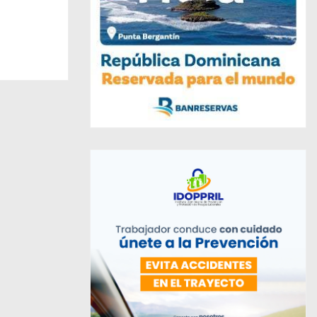
nes
res