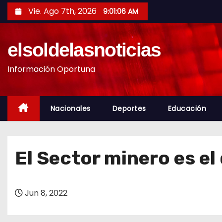
S
Vie. Ago 7th, 2026
9:01:07 AM
a
l
elsoldelasnoticias
t
a
Información Oportuna
r
a
l
Nacionales
Deportes
Educación
c
o
n
El Sector minero es el
t
e
n
Jun 8, 2022
i
d