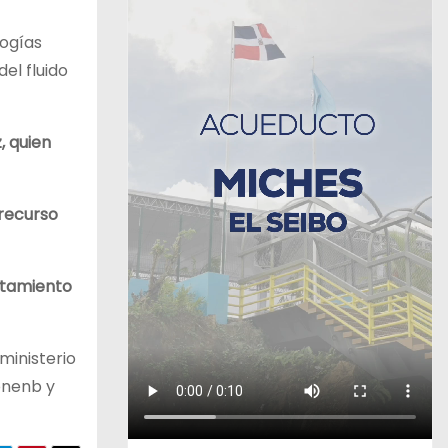
logías
el fluido
, quien
 recurso
atamiento
ministerio
konenb y