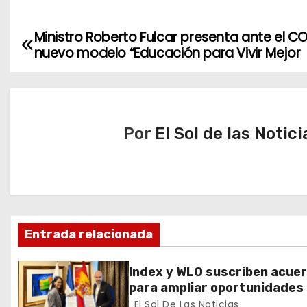
Ministro Roberto Fulcar presenta ante el C
N
nuevo modelo “Educación para Vivir Mejor
a
v
e
Por
El Sol de las Notici
g
a
c
Entrada relacionada
i
ó
Index y WLO suscriben acue
para ampliar oportunidades
n
formación de dominicanos e
El Sol De Las Noticias