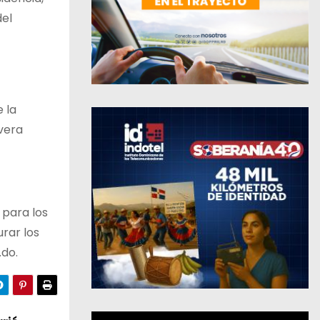
del
 la
ivera
 para los
urar los
.do.