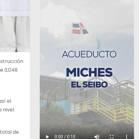
nstrucción
de 3,048
sí el
 nivel
total de