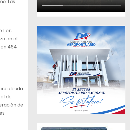
mo: Las
 1 en
za en el
 con 464
s
 una deuda
eal de
neración de
es