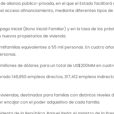
 alianza público-privada, en el que el Estado facilitará 
 el acceso afinanciamiento, mediante diferentes tipos d
ago inicial (Bono Inicial Familiar) y en la tasa de los pr
s nuevos propietarios de vivienda.
 milfamilias equivalentes a 55 mil personas. En cuatro año
personas.
l millones de dólares para un total de US$200MM en cuatr
nerado 146,950 empleos directos, 317,412 empleos indirect
iviendas, destinados para familias con distintos niveles 
 encajar con el poder adquisitivo de cada familia.
identa de la República, Raquel Peña; el ministro de la Pres