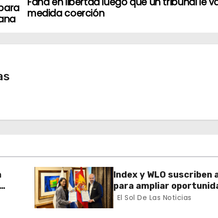
Faña en libertad luego que un tribunal le v
 para
medida coerción
cana
as
a
Index y WLO suscriben 
para ampliar oportunid
ector
formación de dominican
El Sol De Las Noticias
exterior