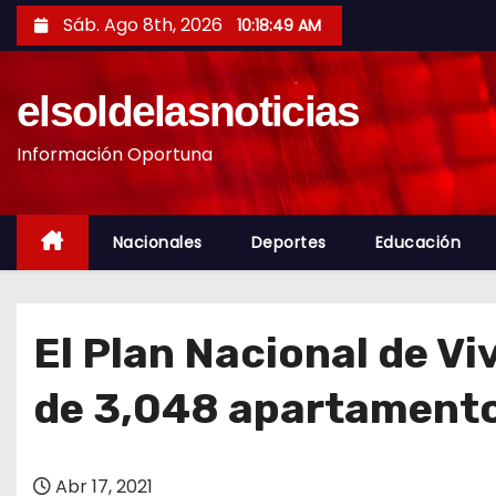
S
Sáb. Ago 8th, 2026
10:18:51 AM
a
l
elsoldelasnoticias
t
a
Información Oportuna
r
a
l
Nacionales
Deportes
Educación
c
o
n
El Plan Nacional de Vi
t
e
de 3,048 apartament
n
i
d
Abr 17, 2021