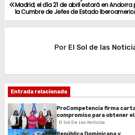
N
Madrid; el día 21 de abril estará en Andorra
a
la Cumbre de Jefes de Estado Iberoameri
v
e
Por
El Sol de las Notici
g
a
c
i
Entrada relacionada
ó
ProCompetencia firma cart
n
compromiso para obtener el
Sello Igualando RD para el S
El Sol De Las Noticias
d
Público
República Dominicana y