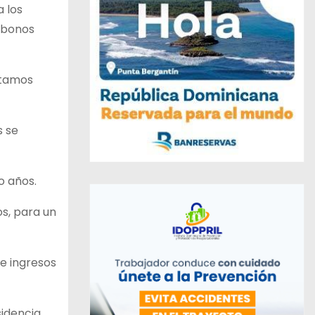
a los
e bonos
éstamos
s se
o años.
os, para un
de ingresos
idencia,