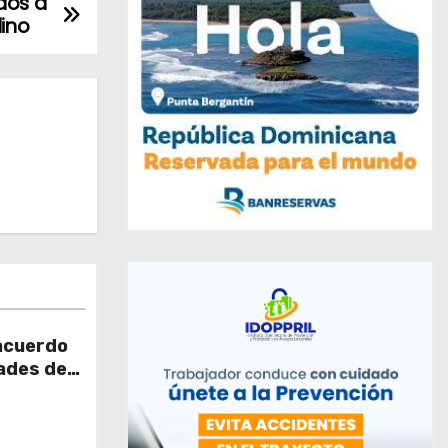
dos a
dino
acuerdo
ades de
os en el