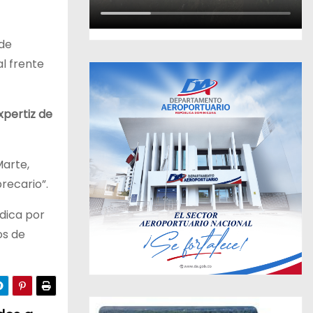
 de
al frente
xpertiz de
Marte,
recario”.
dica por
os de