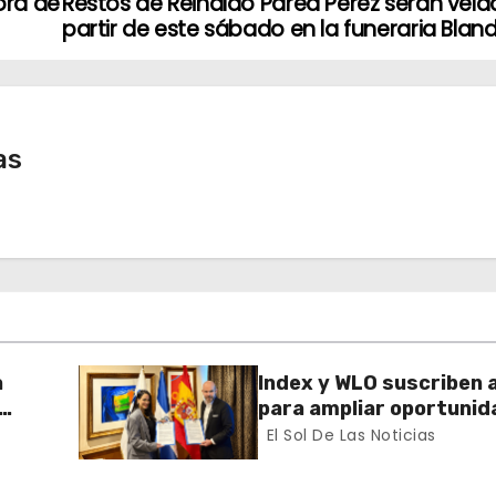
ora de
Restos de Reinaldo Pared Pérez serán vela
partir de este sábado en la funeraria Blan
as
a
Index y WLO suscriben 
para ampliar oportunid
ector
formación de dominican
El Sol De Las Noticias
exterior