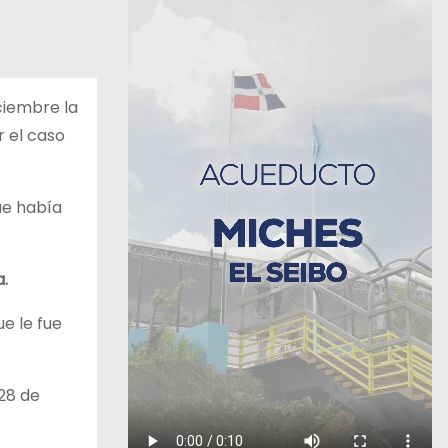
iciembre la
r el caso
e había
a.
e le fue
 28 de