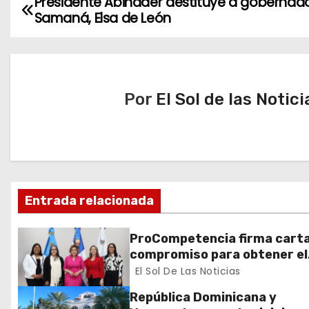
Presidente Abinader destituye a gobernad
N
Samaná, Elsa de León
a
v
e
Por
El Sol de las Notici
g
a
c
Entrada relacionada
i
ó
ProCompetencia firma cart
compromiso para obtener el
n
Sello Igualando RD para el S
El Sol De Las Noticias
Público
d
República Dominicana y