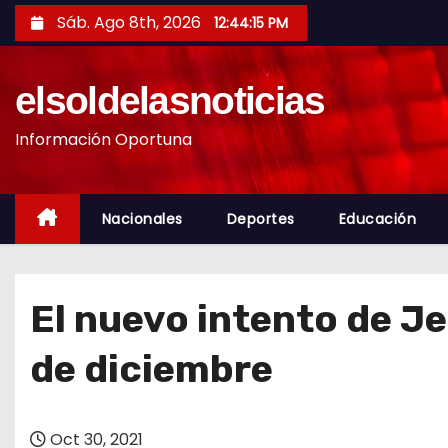
S
Sáb. Ago 8th, 2026
12:44:16 PM
a
l
elsoldelasnoticias
t
a
Información Oportuna
r
a
l
Nacionales
Deportes
Educación
c
o
n
El nuevo intento de Jea
t
e
de diciembre
n
i
d
Oct 30, 2021