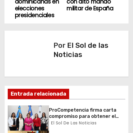
v
dominicanas en
con alto mando
elecciones
militar de España
e
presidenciales
g
a
Por
El Sol de las
c
Noticias
i
ó
n
Entrada relacionada
d
ProCompetencia firma carta
e
compromiso para obtener el
Sello Igualando RD para el
El Sol De Las Noticias
e
Sector Público