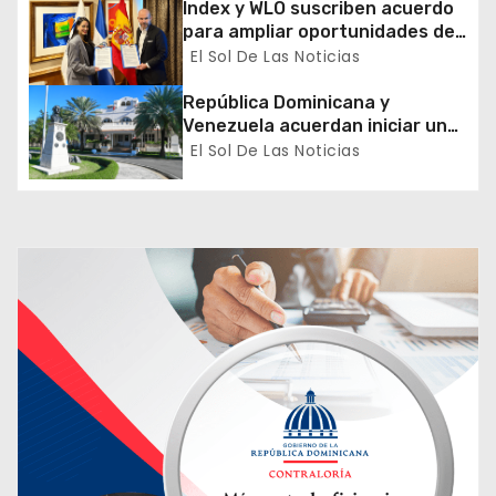
Index y WLO suscriben acuerdo
n
para ampliar oportunidades de
formación de dominicanos en el
El Sol De Las Noticias
t
exterior
República Dominicana y
r
Venezuela acuerdan iniciar un
proceso de normalización
El Sol De Las Noticias
a
gradual de sus relaciones
diplomáticas y consulares
d
a
s