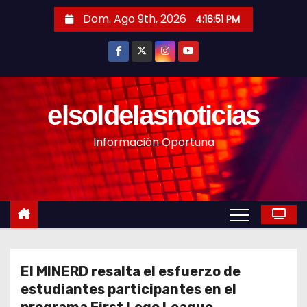
S
Dom. Ago 9th, 2026
4:16:53 PM
a
l
t
a
r
elsoldelasnoticias
a
Información Oportuna
l
c
o
n
t
e
n
El MINERD resalta el esfuerzo de
i
estudiantes participantes en el
d