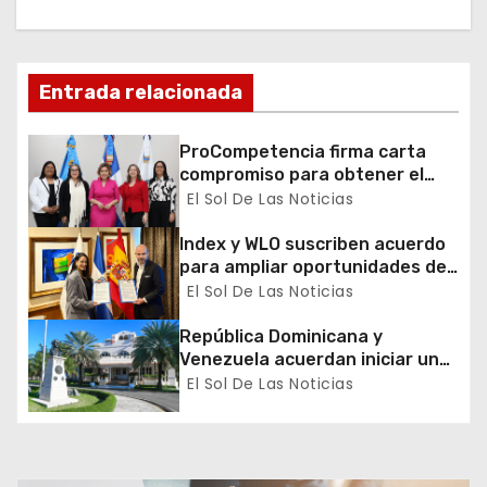
i
ó
n
Entrada relacionada
d
ProCompetencia firma carta
compromiso para obtener el
e
Sello Igualando RD para el
El Sol De Las Noticias
Sector Público
e
Index y WLO suscriben acuerdo
para ampliar oportunidades de
n
formación de dominicanos en el
El Sol De Las Noticias
exterior
t
República Dominicana y
Venezuela acuerdan iniciar un
r
proceso de normalización
El Sol De Las Noticias
gradual de sus relaciones
a
diplomáticas y consulares
d