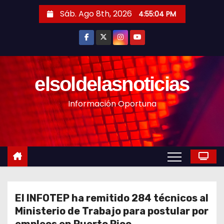
S
Sáb. Ago 8th, 2026
4:55:06 PM
a
l
t
a
r
elsoldelasnoticias
a
Información Oportuna
l
c
o
n
t
e
n
El INFOTEP ha remitido 284 técnicos al
i
Ministerio de Trabajo para postular por
d