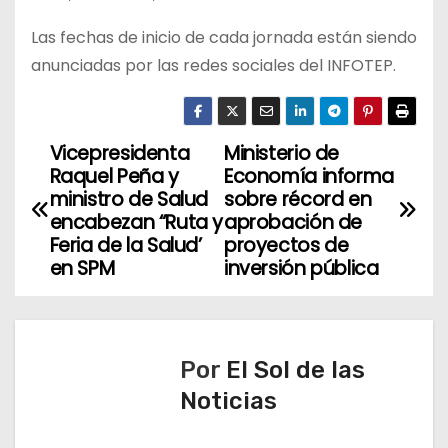
Las fechas de inicio de cada jornada están siendo
anunciadas por las redes sociales del INFOTEP.
Vicepresidenta
Ministerio de
N
Raquel Peña y
Economía informa
a
ministro de Salud
sobre récord en
encabezan “Ruta y
aprobación de
v
Feria de la Salud’
proyectos de
en SPM
inversión pública
e
g
a
Por
El Sol de las
Noticias
c