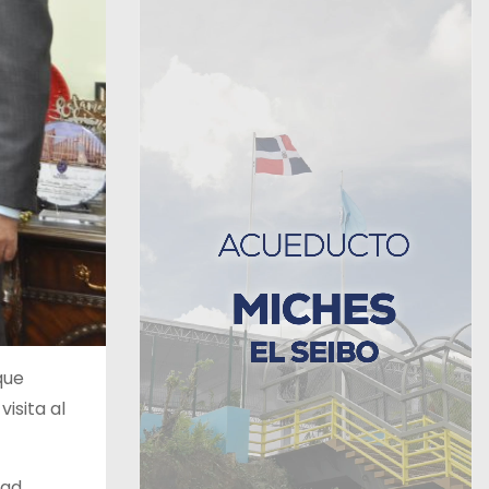
que
isita al
dad