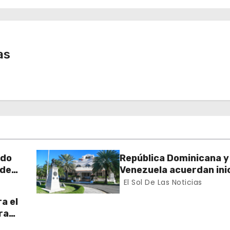
as
rdo
República Dominicana y
 de
Venezuela acuerdan inic
n el
proceso de normalizac
El Sol De Las Noticias
gradual de sus relacio
a el
diplomáticas y consula
ra
 Sur