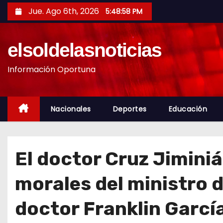
S
Jue. Ago 6th, 2026
5:49:00 PM
a
l
elsoldelasnoticias
t
a
Información Oportuna
r
a
l
Nacionales
Deportes
Educación
c
o
n
El doctor Cruz Jimini
t
e
morales del ministro d
n
i
doctor Franklin Garcí
d