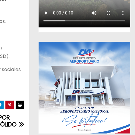
os.
n
SD).
 sociales
 POR
SÓLIDO