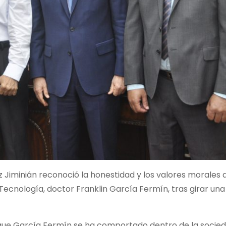
z Jiminián reconoció la honestidad y los valores morales 
ecnología, doctor Franklin García Fermín, tras girar una v
ó que García Fermín se ha comportado dentro de la socie