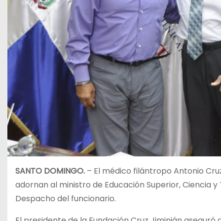
SANTO DOMINGO.
– El médico filántropo Antonio Cru
adornan al ministro de Educación Superior, Ciencia y T
Despacho del funcionario.
El presidente de la Fundación Cruz Jiminián asegur