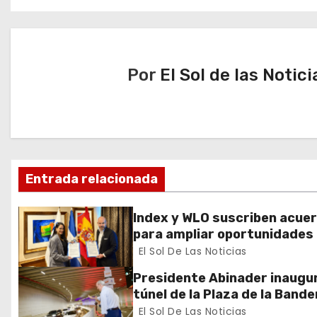
v
e
Por
El Sol de las Notici
g
a
c
i
Entrada relacionada
ó
Index y WLO suscriben acue
n
para ampliar oportunidades
formación de dominicanos e
El Sol De Las Noticias
d
exterior
Presidente Abinader inaugur
e
túnel de la Plaza de la Bande
que cambia la salida hacia el
El Sol De Las Noticias