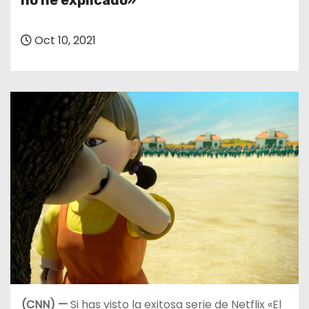
no he explicado»
o
Oct 10, 2021
(CNN) —
Si has visto la exitosa serie de Netflix «El