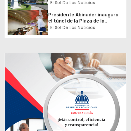
proceso de normalización
El Sol De Las Noticias
n
gradual de sus relaciones
diplomáticas y consulares
Presidente Abinader inaugura
t
el túnel de la Plaza de la
Bandera que cambia la salida
El Sol De Las Noticias
r
hacia el Sur y redefine la
movilidad del Gran Santo
a
Domingo
d
a
s