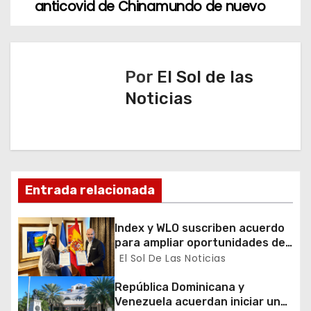
v
anticovid de China
mundo de nuevo
e
g
Por
El Sol de las
a
Noticias
c
i
ó
Entrada relacionada
n
Index y WLO suscriben acuerdo
d
para ampliar oportunidades de
formación de dominicanos en el
El Sol De Las Noticias
e
exterior
República Dominicana y
e
Venezuela acuerdan iniciar un