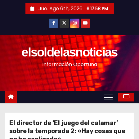
S
Jue. Ago 6th, 2026
6:18:01 PM
a
l
t
a
r
elsoldelasnoticias
a
Información Oportuna
l
c
o
n
t
e
n
El director de ‘El juego del calamar’
i
sobre la temporada 2: «Hay cosas que
d