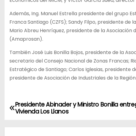
Económicos del MICM; y Víctor García Sued, director
Además, Ing. Manuel Estrella presidente del grupo Es
Franca Santiago (CZFS); Sandy Filpo, presidente de l
Mario Abreu Henríquez, presidente de la Asociación 
(Amaprosan).
También José Luis Bonilla Bojos, presidente de la As
secretario del Consejo Nacional de Zonas Francas; Ri
Estratégico de Santiago; Carlos Iglesias, presidente
presidente de Asociación de Industriales de la Región
Presidente Abinader y Ministro Bonilla entr
N
Vivienda Los Llanos
a
v