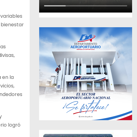
 variables
 bienestar
las
ivisas,
 en la
icios,
endedores
y
rio logró