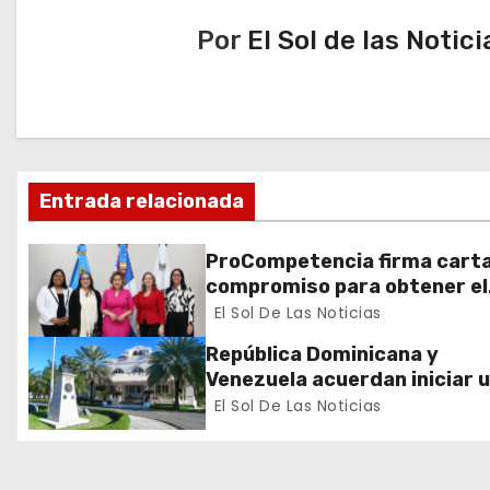
e
Por
El Sol de las Notici
g
a
c
Entrada relacionada
i
ó
ProCompetencia firma cart
compromiso para obtener el
n
Sello Igualando RD para el S
El Sol De Las Noticias
Público
d
República Dominicana y
Venezuela acuerdan iniciar 
e
proceso de normalización
El Sol De Las Noticias
gradual de sus relaciones
e
diplomáticas y consulares