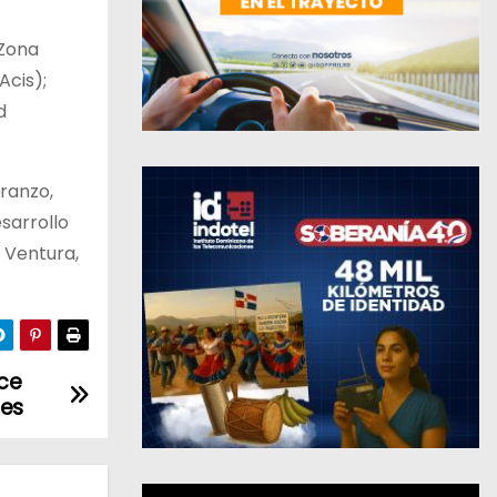
 Zona
Acis);
d
iranzo,
sarrollo
 Ventura,
ce
ies