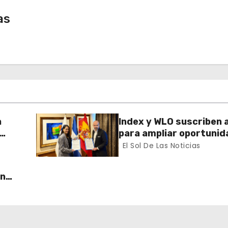
as
a
Index y WLO suscriben 
para ampliar oportunid
ector
formación de dominican
El Sol De Las Noticias
exterior
un