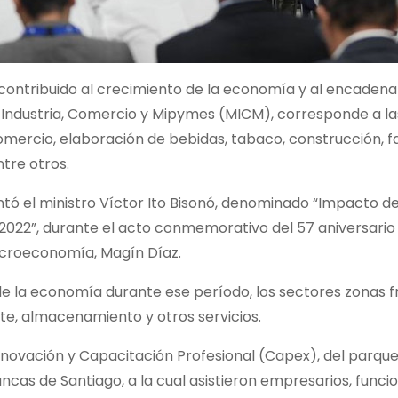
n contribuido al crecimiento de la economía y al encaden
e Industria, Comercio y Mipymes (MICM), corresponde a l
comercio, elaboración de bebidas, tabaco, construcción, f
tre otros.
ntó el ministro Víctor Ito Bisonó, denominado “Impacto d
022”, durante el acto conmemorativo del 57 aniversario
macroeconomía, Magín Díaz.
e la economía durante ese período, los sectores zonas f
te, almacenamiento y otros servicios.
Innovación y Capacitación Profesional (Capex), del parque 
ncas de Santiago, a la cual asistieron empresarios, funcio