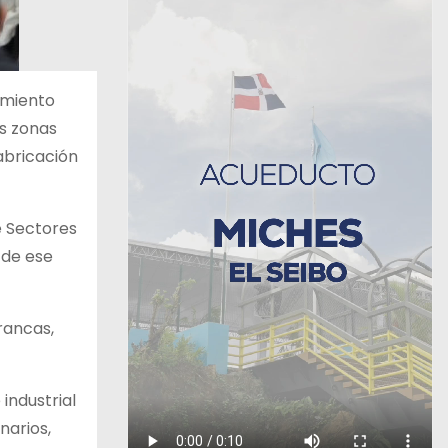
amiento
as zonas
abricación
e Sectores
 de ese
rancas,
industrial
narios,