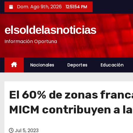
S
Dom. Ago 9th, 2026
12:51:56 PM
a
l
elsoldelasnoticias
t
a
Información Oportuna
r
a
l
Nacionales
Deportes
Educación
c
o
n
El 60% de zonas franca
t
e
MICM contribuyen a l
n
i
d
Jul 5, 2023