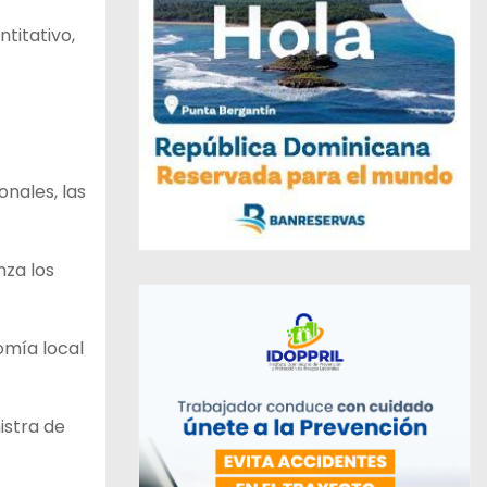
titativo,
onales, las
nza los
omía local
istra de