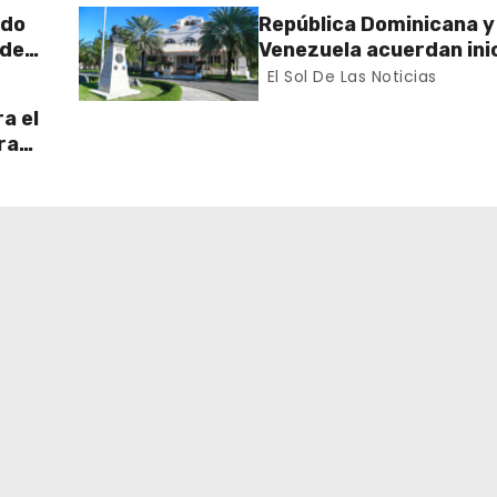
rdo
República Dominicana y
 de
Venezuela acuerdan inic
n el
proceso de normalizac
El Sol De Las Noticias
gradual de sus relacio
a el
diplomáticas y consula
ra
 Sur
ran