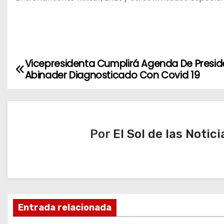
Vicepresidenta Cumplirá Agenda De Presid
N
Abinader Diagnosticado Con Covid 19
a
v
e
Por
El Sol de las Notici
g
a
c
Entrada relacionada
i