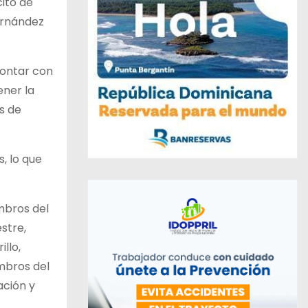
cito de
ernández
contar con
ener la
os de
, lo que
mbros del
stre,
llo,
mbros del
ación y