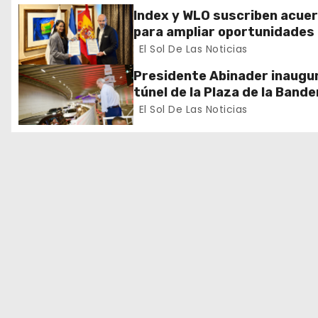
ó
Index y WLO suscriben acue
para ampliar oportunidades
n
formación de dominicanos e
El Sol De Las Noticias
exterior
d
Presidente Abinader inaugur
túnel de la Plaza de la Bande
e
que cambia la salida hacia el
El Sol De Las Noticias
y redefine la movilidad del G
e
Santo Domingo
n
t
r
a
d
a