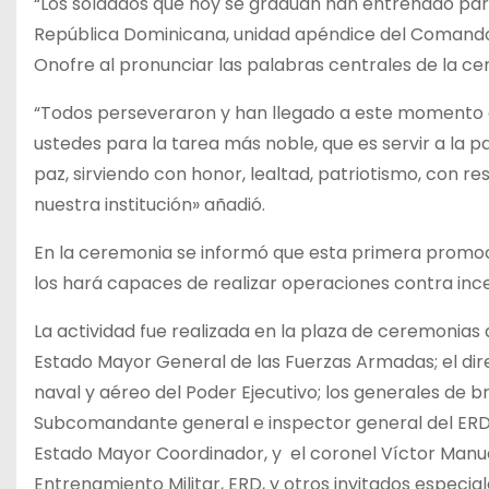
“Los soldados que hoy se gradúan han entrenado para 
República Dominicana, unidad apéndice del Comando 
Onofre al pronunciar las palabras centrales de la ce
“Todos perseveraron y han llegado a este momento d
ustedes para la tarea más noble, que es servir a la 
paz, sirviendo con honor, lealtad, patriotismo, con r
nuestra institución» añadió.
En la ceremonia se informó que esta primera promoc
los hará capaces de realizar operaciones contra incen
La actividad fue realizada en la plaza de ceremoni
Estado Mayor General de las Fuerzas Armadas; el direct
naval y aéreo del Poder Ejecutivo; los generales de b
Subcomandante general e inspector general del ERD,
Estado Mayor Coordinador, y el coronel Víctor Manue
Entrenamiento Militar, ERD, y otros invitados especial