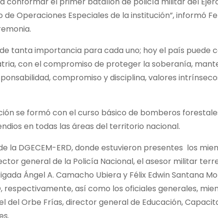
conformar el primer batallón de policía militar del Ejér
de Operaciones Especiales de la institución”, informó F
remonia.
e tanta importancia para cada uno; hoy el país puede 
patria, con el compromiso de proteger la soberanía, mant
esponsabilidad, compromiso y disciplina, valores intrínsec
ión se formó con el curso básico de bomberos forestales
dios en todas las áreas del territorio nacional.
as de la DGECEM-ERD, donde estuvieron presentes los mie
or general de la Policía Nacional, el asesor militar terre
rigada Ángel A. Camacho Ubiera y Félix Edwin Santana Mori
 respectivamente, así como los oficiales generales, mie
l del Orbe Frías, director general de Educación, Capacit
es.