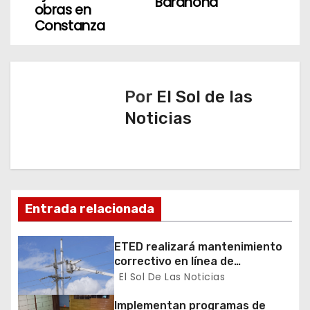
Barahona
obras en
g
Constanza
a
c
Por
El Sol de las
i
Noticias
ó
n
d
Entrada relacionada
e
e
ETED realizará mantenimiento
correctivo en línea de
n
transmisión de la región Sur
El Sol De Las Noticias
Implementan programas de