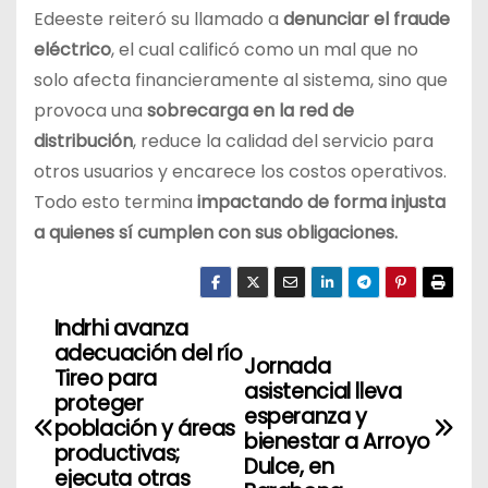
Edeeste reiteró su llamado a
denunciar el fraude
eléctrico
, el cual calificó como un mal que no
solo afecta financieramente al sistema, sino que
provoca una
sobrecarga en la red de
distribución
, reduce la calidad del servicio para
otros usuarios y encarece los costos operativos.
Todo esto termina
impactando de forma injusta
a quienes sí cumplen con sus obligaciones.
Indrhi avanza
N
adecuación del río
Jornada
a
Tireo para
asistencial lleva
proteger
esperanza y
v
población y áreas
bienestar a Arroyo
productivas;
Dulce, en
e
ejecuta otras