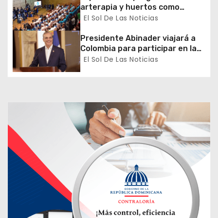
t
arterapia y huertos como
r
herramientas para la
El Sol De Las Noticias
recuperación y la inclusión
a
social
Presidente Abinader viajará a
Colombia para participar en la
d
toma de posesión de Abelardo
El Sol De Las Noticias
de la Espriella
a
s