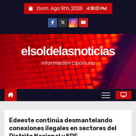
S
Dom. Ago 9th, 2026
4:18:03 PM
a
l
t
a
r
elsoldelasnoticias
a
Información Oportuna
l
c
o
n
t
e
n
Edeeste continúa desmantelando
i
conexiones ilegales en sectores del
d