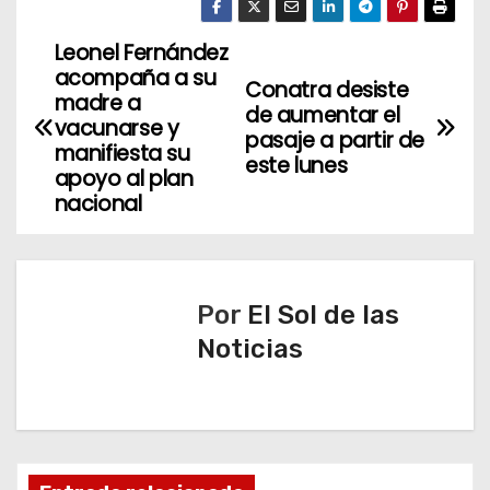
Leonel Fernández
N
acompaña a su
Conatra desiste
a
madre a
de aumentar el
vacunarse y
pasaje a partir de
v
manifiesta su
este lunes
apoyo al plan
e
nacional
g
a
Por
El Sol de las
c
Noticias
i
ó
n