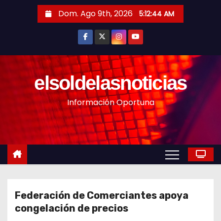
S
Dom. Ago 9th, 2026
5:12:45 AM
a
l
t
a
r
elsoldelasnoticias
a
Información Oportuna
l
c
o
n
t
e
n
Federación de Comerciantes apoya
i
congelación de precios
d