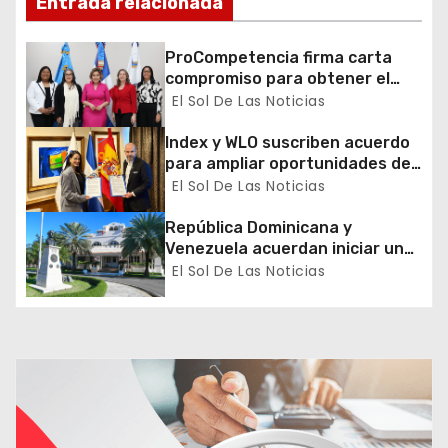
Entrada relacionada
d
ProCompetencia firma carta
e
compromiso para obtener el
Sello Igualando RD para el
El Sol De Las Noticias
e
Sector Público
Index y WLO suscriben acuerdo
n
para ampliar oportunidades de
formación de dominicanos en el
El Sol De Las Noticias
t
exterior
República Dominicana y
r
Venezuela acuerdan iniciar un
proceso de normalización
El Sol De Las Noticias
a
gradual de sus relaciones
diplomáticas y consulares
d
a
s