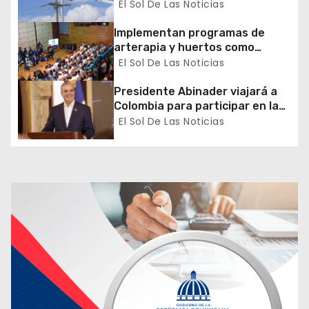
transmisión de la región Sur
El Sol De Las Noticias
e
Implementan programas de
n
arterapia y huertos como
herramientas para la
El Sol De Las Noticias
t
recuperación y la inclusión
social
Presidente Abinader viajará a
r
Colombia para participar en la
toma de posesión de Abelardo
El Sol De Las Noticias
a
de la Espriella
d
a
s