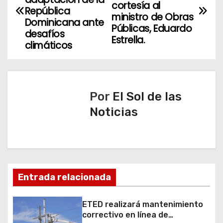
a
cortesía al
República
ministro de Obras
v
Dominicana ante
Públicas, Eduardo
desafíos
Estrella.
e
climáticos
g
a
Por
El Sol de las
c
Noticias
i
ó
n
Entrada relacionada
d
ETED realizará mantenimiento
e
correctivo en línea de