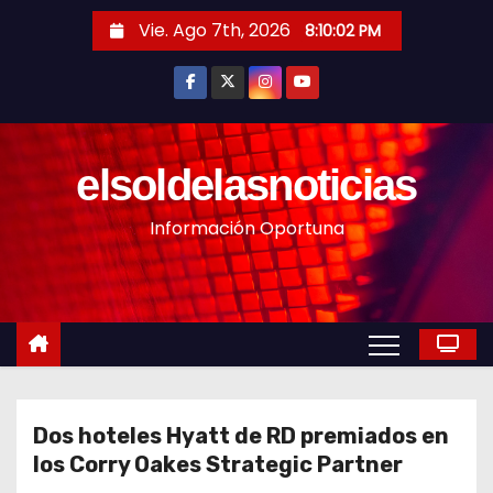
S
Vie. Ago 7th, 2026
8:10:04 PM
a
l
t
a
r
elsoldelasnoticias
a
Información Oportuna
l
c
o
n
t
e
n
Dos hoteles Hyatt de RD premiados en
i
los Corry Oakes Strategic Partner
d