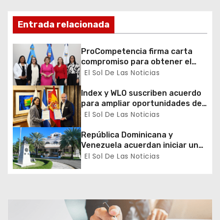
n
Entrada relacionada
d
ProCompetencia firma carta
e
compromiso para obtener el
Sello Igualando RD para el
El Sol De Las Noticias
e
Sector Público
Index y WLO suscriben acuerdo
n
para ampliar oportunidades de
formación de dominicanos en el
El Sol De Las Noticias
t
exterior
República Dominicana y
r
Venezuela acuerdan iniciar un
proceso de normalización
El Sol De Las Noticias
a
gradual de sus relaciones
diplomáticas y consulares
d
a