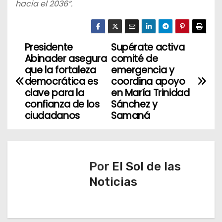
hacia el 2036”.
Presidente
Supérate activa
N
Abinader asegura
comité de
a
que la fortaleza
emergencia y
democrática es
coordina apoyo
v
clave para la
en María Trinidad
confianza de los
Sánchez y
e
ciudadanos
Samaná
g
a
Por
El Sol de las
c
Noticias
i
ó