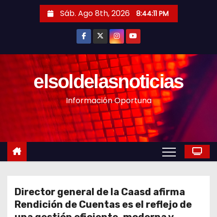
S
Sáb. Ago 8th, 2026
8:44:13 PM
a
l
t
a
r
elsoldelasnoticias
a
Información Oportuna
l
c
o
n
t
e
n
Director general de la Caasd afirma
i
Rendición de Cuentas es el reflejo de
d