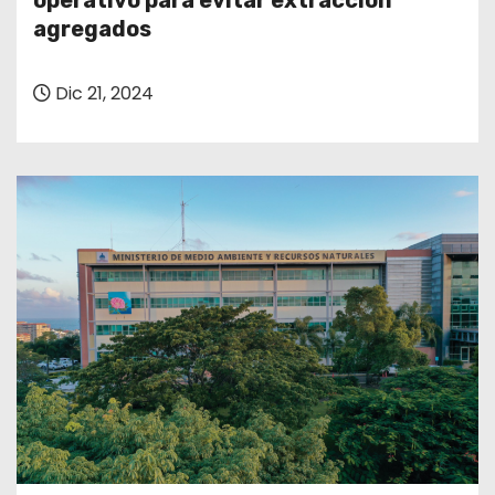
operativo para evitar extracción
o
agregados
Dic 21, 2024