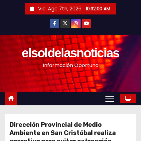
S
Vie. Ago 7th, 2026
10:32:01 AM
a
l
t
a
r
elsoldelasnoticias
a
Información Oportuna
l
c
o
n
t
e
n
Dirección Provincial de Medio
i
Ambiente en San Cristóbal realiza
d