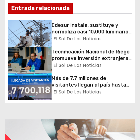
n
Entrada relacionada
d
Edesur instala, sustituye y
e
normaliza casi 10,000 luminarias
en 12 demarcaciones
El Sol De Las Noticias
e
Tecnificación Nacional de Riego
n
promueve inversión extranjera
en agricultura y riego
El Sol De Las Noticias
t
Más de 7,7 millones de
r
visitantes llegan al país hasta
julio
El Sol De Las Noticias
a
d
a
s