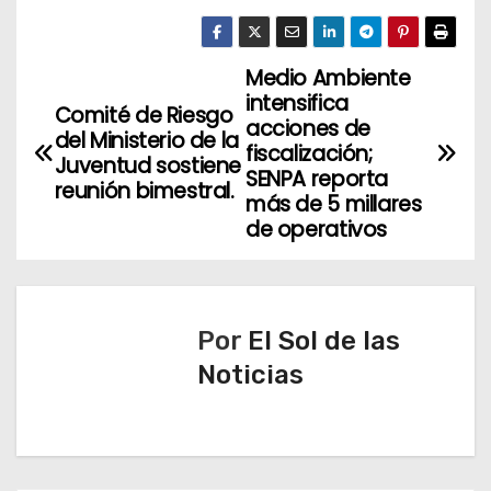
Medio Ambiente
N
intensifica
Comité de Riesgo
a
acciones de
del Ministerio de la
fiscalización;
Juventud sostiene
v
SENPA reporta
reunión bimestral.
más de 5 millares
e
de operativos
g
a
Por
El Sol de las
c
Noticias
i
ó