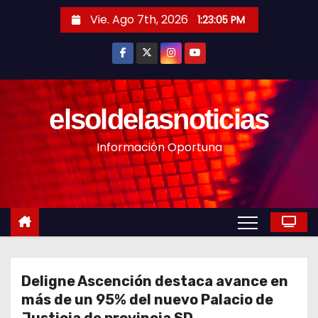
S
Vie. Ago 7th, 2026
1:23:06 PM
a
l
t
a
r
elsoldelasnoticias
a
Información Oportuna
l
c
o
n
t
e
n
Deligne Ascención destaca avance en
i
más de un 95% del nuevo Palacio de
d