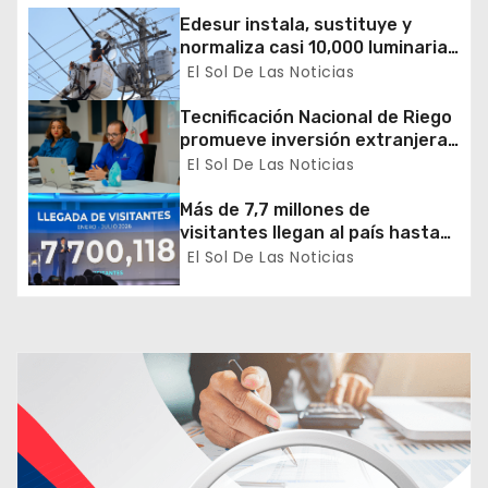
e
Edesur instala, sustituye y
normaliza casi 10,000 luminarias
e
en 12 demarcaciones
El Sol De Las Noticias
n
Tecnificación Nacional de Riego
promueve inversión extranjera
t
en agricultura y riego
El Sol De Las Noticias
r
Más de 7,7 millones de
a
visitantes llegan al país hasta
julio
El Sol De Las Noticias
d
a
s