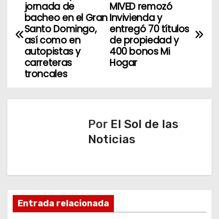
jornada de
MIVED remozó
a
bacheo en el Gran
Invivienda y
Santo Domingo,
entregó 70 títulos
v
así como en
de propiedad y
autopistas y
400 bonos Mi
e
carreteras
Hogar
troncales
g
a
c
Por
El Sol de las
Noticias
i
ó
n
d
Entrada relacionada