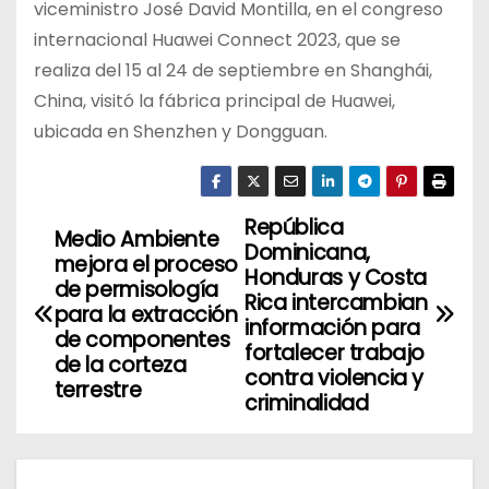
viceministro José David Montilla, en el congreso
internacional Huawei Connect 2023, que se
realiza del 15 al 24 de septiembre en Shanghái,
China, visitó la fábrica principal de Huawei,
ubicada en Shenzhen y Dongguan.
República
N
Medio Ambiente
Dominicana,
mejora el proceso
a
Honduras y Costa
de permisología
Rica intercambian
para la extracción
v
información para
de componentes
fortalecer trabajo
de la corteza
e
contra violencia y
terrestre
criminalidad
g
a