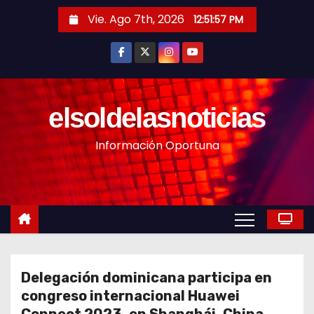
S
Vie. Ago 7th, 2026
12:51:59 PM
a
l
t
a
r
elsoldelasnoticias
a
Información Oportuna
l
c
o
n
t
e
n
Delegación dominicana participa en
i
congreso internacional Huawei
d