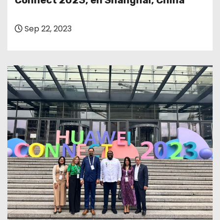
Connect 2023, en Shanghái, China
o
Sep 22, 2023