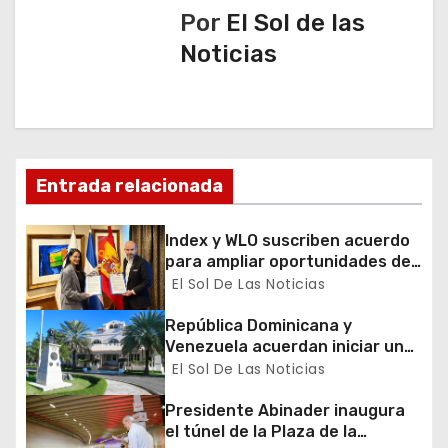
c
Por
El Sol de las
Noticias
i
ó
n
d
Entrada relacionada
e
Index y WLO suscriben acuerdo
para ampliar oportunidades de
e
formación de dominicanos en el
El Sol De Las Noticias
exterior
n
República Dominicana y
Venezuela acuerdan iniciar un
t
proceso de normalización
El Sol De Las Noticias
gradual de sus relaciones
r
diplomáticas y consulares
Presidente Abinader inaugura
a
el túnel de la Plaza de la