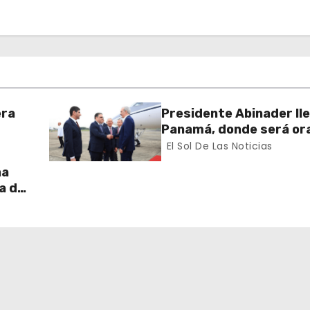
era
Presidente Abinader ll
Panamá, donde será or
ional
principal del Congreso 
El Sol De Las Noticias
de Zonas Francas
na
a de
as