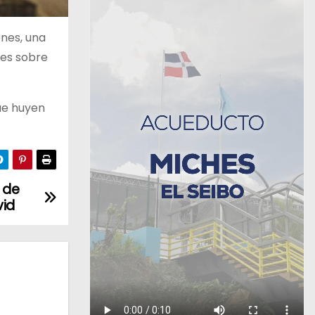
ones, una
ues sobre
que huyen
 de
vid