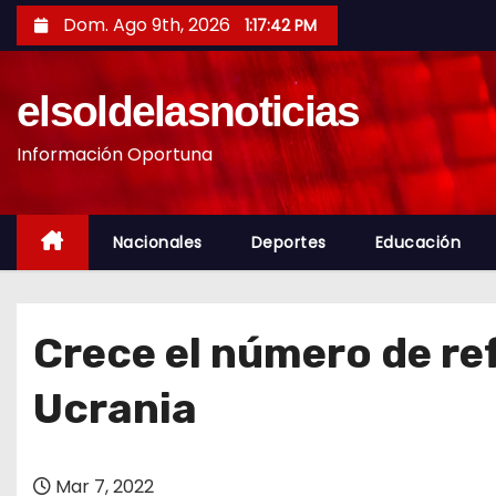
S
Dom. Ago 9th, 2026
1:17:44 PM
a
l
elsoldelasnoticias
t
a
Información Oportuna
r
a
l
Nacionales
Deportes
Educación
c
o
n
Crece el número de ref
t
e
Ucrania
n
i
d
Mar 7, 2022