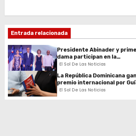
a
c
Entrada relacionada
i
ó
Presidente Abinader y prim
dama participan en la
n
celebración de la Fiesta Nac
El Sol De Las Noticias
de Francia
d
La República Dominicana ga
premio internacional por Guí
e
Prevención y Detección de
El Sol De Las Noticias
Colusión en Compras Públic
e
n
t