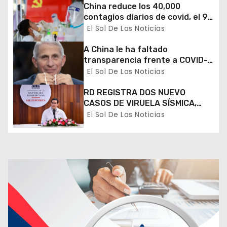
e
China reduce los 40,000
contagios diarios de covid, el 90
e
% asintomáticos
El Sol De Las Noticias
n
A China le ha faltado
transparencia frente a COVID-
t
19, dice Anthony Fauci
El Sol De Las Noticias
r
RD REGISTRA DOS NUEVO
a
CASOS DE VIRUELA SÍSMICA,
SUMAN 31 LOS AFECTADOS POR
El Sol De Las Noticias
d
LA ENFERMEDAD
a
s