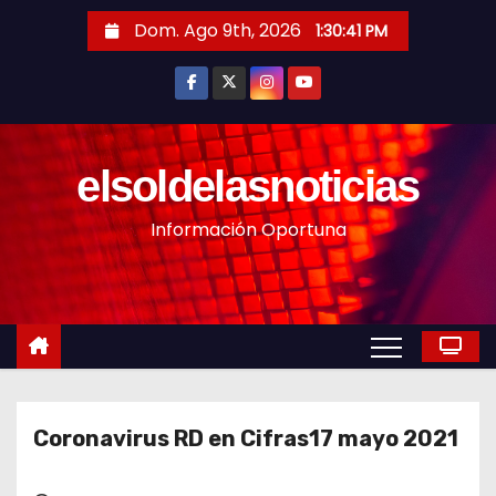
S
Dom. Ago 9th, 2026
1:30:43 PM
a
l
t
a
r
elsoldelasnoticias
a
Información Oportuna
l
c
o
n
t
e
n
Coronavirus RD en Cifras17 mayo 2021
i
d