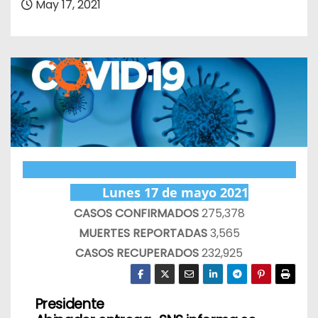
May 17, 2021
o
Lunes 17 de mayo 2021
CASOS CONFIRMADOS
275,378
MUERTES REPORTADAS
3,565
CASOS RECUPERADOS
232,925
Presidente
N