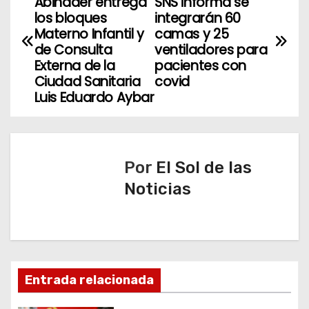
Abinader entrega
SNS informa se
a
los bloques
integrarán 60
Materno Infantil y
camas y 25
v
de Consulta
ventiladores para
Externa de la
pacientes con
e
Ciudad Sanitaria
covid
Luis Eduardo Aybar
g
a
c
Por
El Sol de las
Noticias
i
ó
n
d
Entrada relacionada