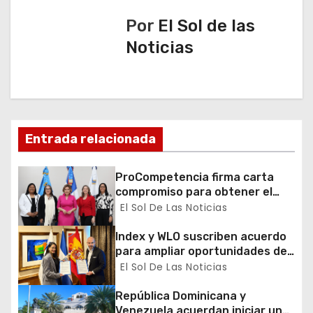
a
Por
El Sol de las
c
Noticias
i
ó
n
Entrada relacionada
d
ProCompetencia firma carta
e
compromiso para obtener el
Sello Igualando RD para el
El Sol De Las Noticias
e
Sector Público
Index y WLO suscriben acuerdo
n
para ampliar oportunidades de
formación de dominicanos en el
El Sol De Las Noticias
t
exterior
República Dominicana y
r
Venezuela acuerdan iniciar un