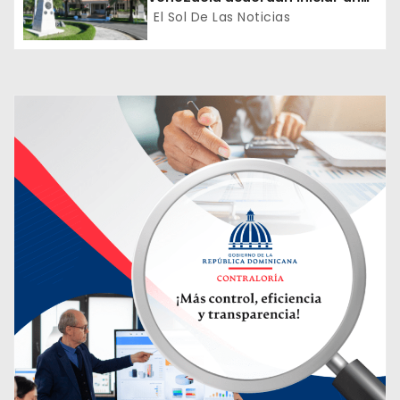
proceso de normalización
El Sol De Las Noticias
a
gradual de sus relaciones
diplomáticas y consulares
d
a
s