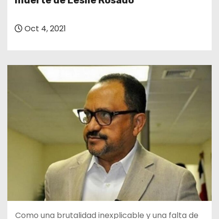
muerte de Leslie Rosado
o
Oct 4, 2021
Como una brutalidad inexplicable y una falta de