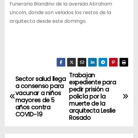
Funeraria Blandino de la avenida Abraham
Lincoln, donde son velados los restos de la
arquitecta desde este domingo.
Trabajan
N
Sector salud llega
expediente para
a consenso para
a
pedir prisión a
vacunar a niños
policía por la
mayores de 5
v
muerte de la
años contra
arquitecta Leslie
COVID-19
e
Rosado
g