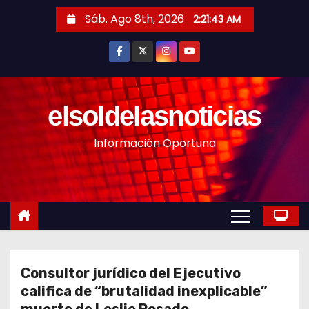
S
Sáb. Ago 8th, 2026
2:21:45 AM
a
l
t
a
r
elsoldelasnoticias
a
Información Oportuna
l
c
o
n
t
e
n
Consultor jurídico del Ejecutivo
i
califica de “brutalidad inexplicable”
d