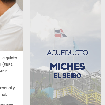
 la
quinta
l
(ERP),
lico
radual y
nal.
centros