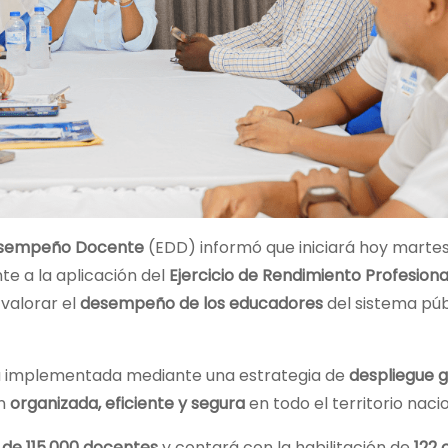
Desempeño Docente
(EDD) informó que iniciará hoy martes
te a la aplicación del
Ejercicio de Rendimiento Profesiona
valorar el
desempeño de los educadores
del sistema púb
rá implementada mediante una estrategia de
despliegue g
ón
organizada, eficiente y segura
en todo el territorio nacio
de 115,000 docentes
y contará con la habilitación de
122 