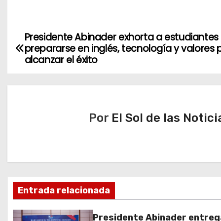
Presidente Abinader exhorta a estudiantes
N
prepararse en inglés, tecnología y valores 
a
alcanzar el éxito
v
e
Por
El Sol de las Notici
g
a
c
i
Entrada relacionada
ó
Presidente Abinader entreg