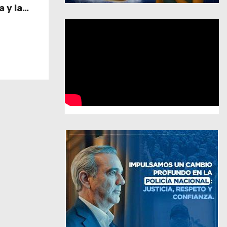
 y la
 impulsan
 país