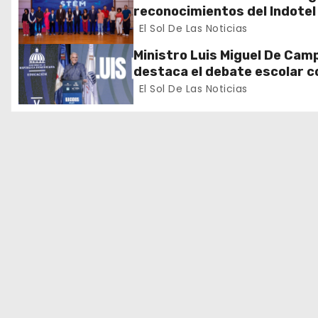
n
reconocimientos del Indotel
más de 170 estudiantes
El Sol De Las Noticias
d
destacados en el concurso
Ministro Luis Miguel De Cam
“Buscamos el Talento del
e
destaca el debate escolar 
Futuro”
herramienta para formar
El Sol De Las Noticias
e
ciudadanos críticos y forta
la democracia
n
t
r
a
d
a
s