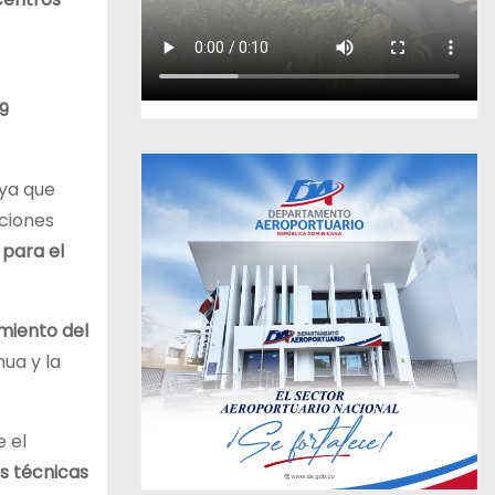
9
 ya que
aciones
para el
imiento del
ua y la
 el
s técnicas