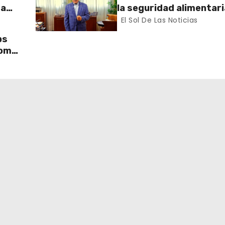
 a
la seguridad alimentaria
salud con acciones que
El Sol De Las Noticias
un mejor futuro para el
ps
como
lecer