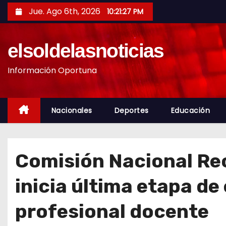
S
Jue. Ago 6th, 2026
10:21:29 PM
a
l
elsoldelasnoticias
t
a
Información Oportuna
r
a
l
Nacionales
Deportes
Educación
c
o
n
Comisión Nacional Re
t
e
inicia última etapa d
n
i
profesional docente
d