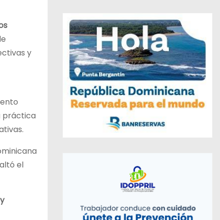
os
de
ctivas y
iento
 práctica
ativas.
Dominicana
saltó el
y