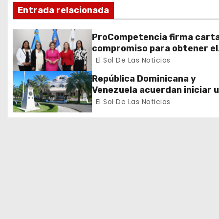
i
Entrada relacionada
ó
ProCompetencia firma cart
n
compromiso para obtener el
Sello Igualando RD para el S
El Sol De Las Noticias
d
Público
República Dominicana y
e
Venezuela acuerdan iniciar 
proceso de normalización
El Sol De Las Noticias
e
gradual de sus relaciones
diplomáticas y consulares
n
t
r
a
d