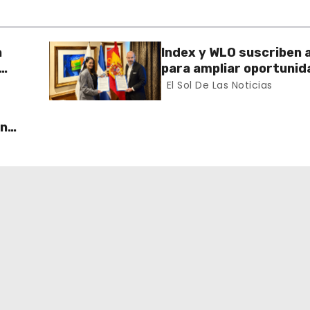
a
Index y WLO suscriben 
para ampliar oportunid
ector
formación de dominican
El Sol De Las Noticias
exterior
un