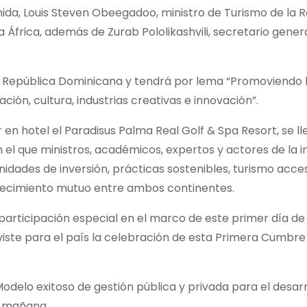
nida, Louis Steven Obeegadoo, ministro de Turismo de la 
a África, además de Zurab Pololikashvili, secretario gene
de República Dominicana y tendrá por lema “Promoviendo 
ión, cultura, industrias creativas e innovación”.
r en hotel el Paradisus Palma Real Golf & Spa Resort, se l
n el que ministros, académicos, expertos y actores de la i
nidades de inversión, prácticas sostenibles, turismo acces
 crecimiento mutuo entre ambos continentes.
participación especial en el marco de este primer día de
eviste para el país la celebración de esta Primera Cumbr
Modelo exitoso de gestión pública y privada para el desarr
la mañana.