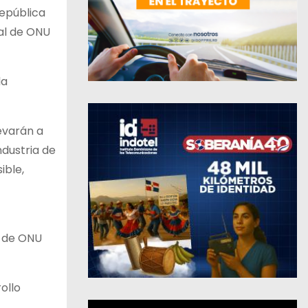
República
ral de ONU
la
levarán a
ndustria de
ible,
e de ONU
ollo