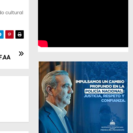
o cultural
F.AA