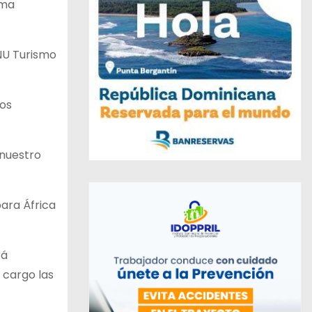
ima
ONU Turismo
cos
 nuestro
ara África
rá
 cargo las