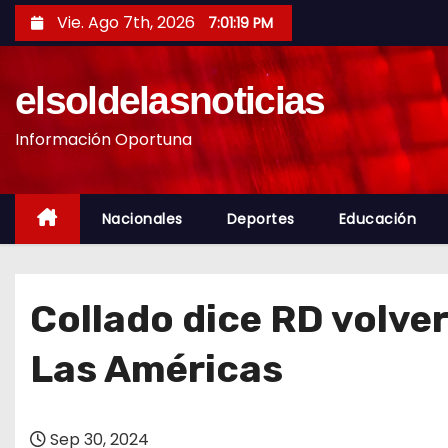
S
Vie. Ago 7th, 2026
7:01:21 PM
a
l
elsoldelasnoticias
t
a
Información Oportuna
r
a
l
Nacionales
Deportes
Educación
c
o
n
Collado dice RD volver
t
e
Las Américas
n
i
d
Sep 30, 2024