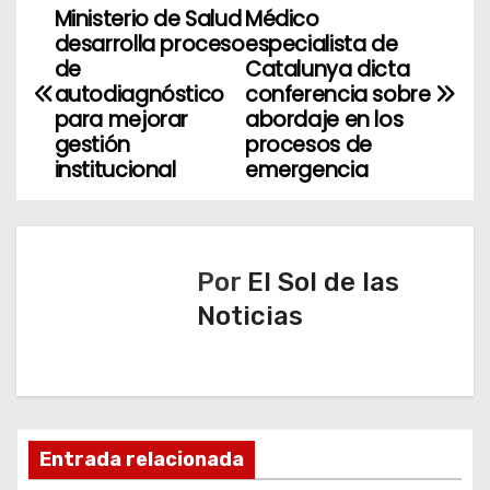
Ministerio de Salud
Médico
N
desarrolla proceso
especialista de
a
de
Catalunya dicta
autodiagnóstico
conferencia sobre
v
para mejorar
abordaje en los
gestión
procesos de
e
institucional
emergencia
g
a
Por
El Sol de las
c
Noticias
i
ó
n
Entrada relacionada
d