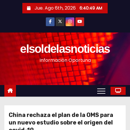
S
Jue. Ago 6th, 2026
6:40:51 AM
a
l
t
a
r
elsoldelasnoticias
a
Información Oportuna
l
c
o
n
t
e
n
China rechaza el plan de la OMS para
i
un nuevo estudio sobre el origen del
d