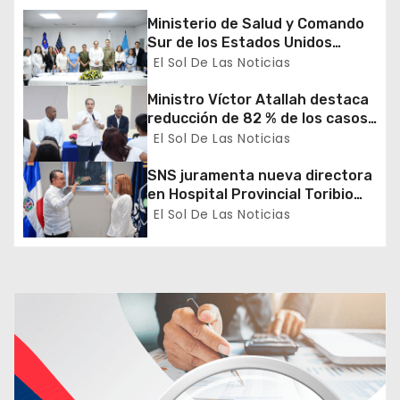
Ministerio de Salud y Comando
e
Sur de los Estados Unidos
realizan misión médica Amistad
El Sol De Las Noticias
e
2026 en La Vega
Ministro Víctor Atallah destaca
n
reducción de 82 % de los casos
de malaria en Azua durante
El Sol De Las Noticias
t
recorrido por DPS
SNS juramenta nueva directora
r
en Hospital Provincial Toribio
Bencosme
El Sol De Las Noticias
a
d
a
s