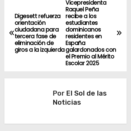
Vicepresidenta
N
Raquel Peña
a
Digesett refuerza
recibe a los
orientación
estudiantes
v
ciudadana para
dominicanos
tercera fase de
residentes en
e
eliminación de
España
giros a la izquierda
galardonados con
g
el Premio al Mérito
Escolar 2025
a
c
i
Por
El Sol de las
ó
Noticias
n
d