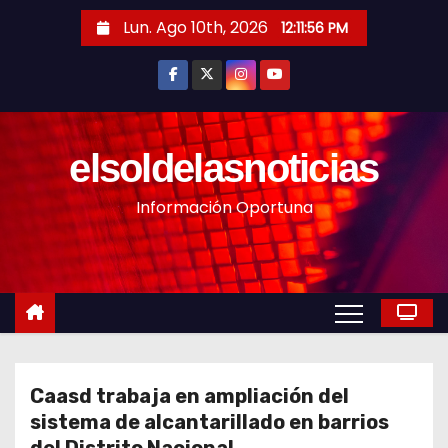
S
Lun. Ago 10th, 2026
12:11:58 PM
a
l
t
a
r
elsoldelasnoticias
a
Información Oportuna
l
c
o
n
t
e
n
Caasd trabaja en ampliación del
i
sistema de alcantarillado en barrios
d