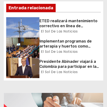
e
Entrada relacionada
e
ETED realizará mantenimiento
n
correctivo en línea de
transmisión de la región Sur
El Sol De Las Noticias
t
Implementan programas de
r
arterapia y huertos como
herramientas para la
El Sol De Las Noticias
a
recuperación y la inclusión
social
Presidente Abinader viajará a
d
Colombia para participar en la
toma de posesión de Abelardo
El Sol De Las Noticias
a
de la Espriella
s