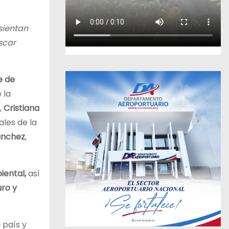
sientan
scar
e de
 la
,
Cristiana
ales de la
ánchez
,
iental,
así
ro y
 país y