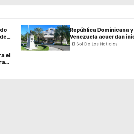
rdo
República Dominicana y
 de
Venezuela acuerdan inic
n el
proceso de normalizac
El Sol De Las Noticias
gradual de sus relacio
a el
diplomáticas y consula
ra
 Sur
ran