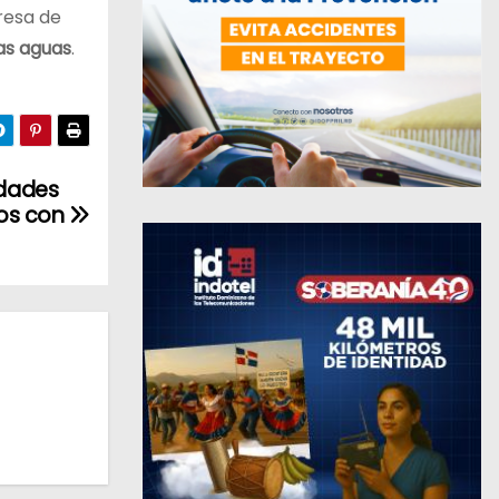
presa de
sas aguas
.
idades
os con