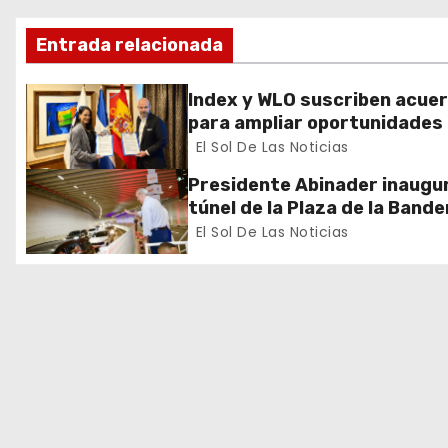
i
Entrada relacionada
ó
n
Index y WLO suscriben acue
para ampliar oportunidades
d
formación de dominicanos e
El Sol De Las Noticias
exterior
e
Presidente Abinader inaugur
túnel de la Plaza de la Bande
e
que cambia la salida hacia el
El Sol De Las Noticias
y redefine la movilidad del G
n
Santo Domingo
t
r
a
d