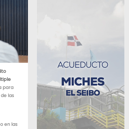
ito
tiple
ia para
de las
o en las