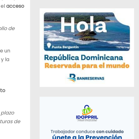
 el
acceso
llo de
te un
y la
to
 plazo
turas de