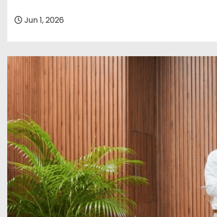
o
Jun 1, 2026