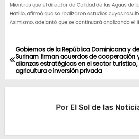
Mientras que el director de Calidad de las Aguas de 
Hatillo, afirmó que se realizaron estudios cuyos resul
Asimismo, adelantó que se continuará analizando el lí
Gobiernos de la República Dominicana y d
N
Surinam firman acuerdos de cooperación 
a
alianzas estratégicas en el sector turístico,
agricultura e inversión privada
v
e
g
Por
El Sol de las Notici
a
c