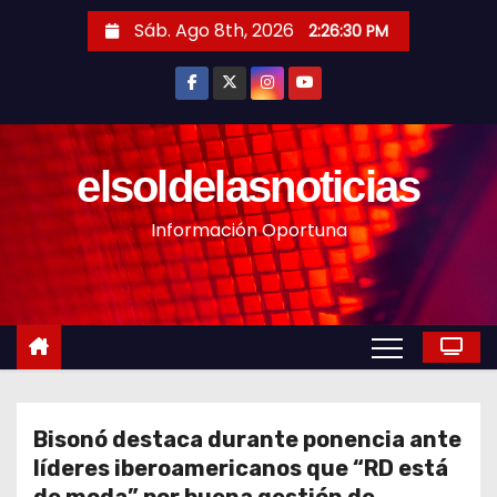
S
Sáb. Ago 8th, 2026
2:26:32 PM
a
l
t
a
r
elsoldelasnoticias
a
Información Oportuna
l
c
o
n
t
e
n
Bisonó destaca durante ponencia ante
i
líderes iberoamericanos que “RD está
d