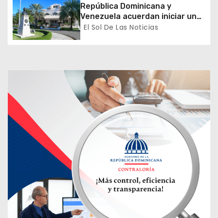
República Dominicana y
t
Venezuela acuerdan iniciar un
proceso de normalización
El Sol De Las Noticias
r
gradual de sus relaciones
diplomáticas y consulares
a
d
a
s