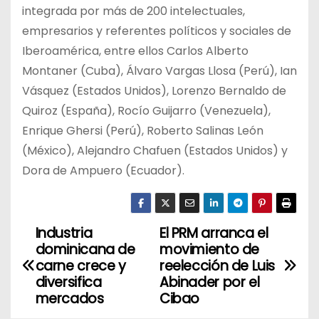
integrada por más de 200 intelectuales,
empresarios y referentes políticos y sociales de
Iberoamérica, entre ellos Carlos Alberto
Montaner (Cuba), Álvaro Vargas Llosa (Perú), Ian
Vásquez (Estados Unidos), Lorenzo Bernaldo de
Quiroz (España), Rocío Guijarro (Venezuela),
Enrique Ghersi (Perú), Roberto Salinas León
(México), Alejandro Chafuen (Estados Unidos) y
Dora de Ampuero (Ecuador).
Industria
El PRM arranca el
N
dominicana de
movimiento de
a
carne crece y
reelección de Luis
diversifica
Abinader por el
v
mercados
Cibao