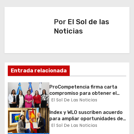
e
g
Por
El Sol de las
a
Noticias
c
i
ó
Entrada relacionada
n
ProCompetencia firma carta
d
compromiso para obtener el
Sello Igualando RD para el
El Sol De Las Noticias
e
Sector Público
Index y WLO suscriben acuerdo
e
para ampliar oportunidades de
formación de dominicanos en el
El Sol De Las Noticias
n
exterior