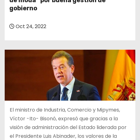
de moda” por buena gestión de
o
gobierno
Oct 24, 2022
El ministro de Industria, Comercio y Mipymes,
Víctor -Ito- Bisonó, expresó que gracias a la
visión de administración del Estado liderada por
el Presidente Luis Abinader, los valores de la