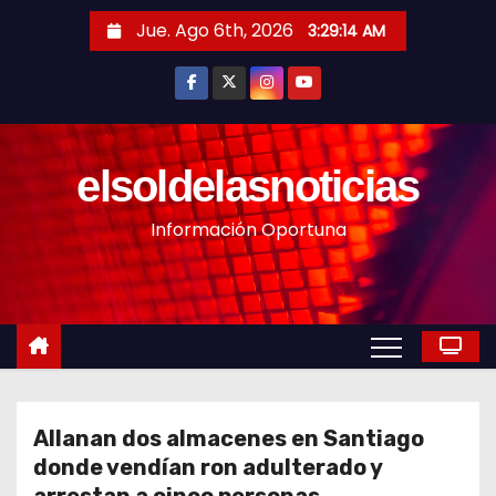
S
Jue. Ago 6th, 2026
3:29:16 AM
a
l
t
a
r
elsoldelasnoticias
a
Información Oportuna
l
c
o
n
t
e
n
Allanan dos almacenes en Santiago
i
donde vendían ron adulterado y
d