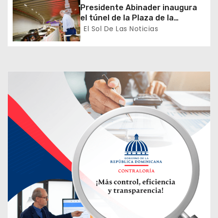
t
diplomáticas y consulares
Presidente Abinader inaugura
el túnel de la Plaza de la
r
Bandera que cambia la salida
El Sol De Las Noticias
hacia el Sur y redefine la
a
movilidad del Gran Santo
Domingo
d
a
s