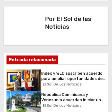
g
a
Por
El Sol de las
Noticias
c
i
ó
n
Entrada relacionada
d
Index y WLO suscriben acuerdo
para ampliar oportunidades de
e
formación de dominicanos en el
El Sol De Las Noticias
exterior
e
República Dominicana y
Venezuela acuerdan iniciar un
n
proceso de normalización
El Sol De Las Noticias
gradual de sus relaciones