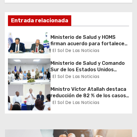
i
ó
Entrada relacionada
n
Ministerio de Salud y HOMS
d
firman acuerdo para fortalecer
la prevención, diagnóstico y
El Sol De Las Noticias
e
tratamiento de las hepatitis
virales
Ministerio de Salud y Comando
e
Sur de los Estados Unidos
realizan misión médica Amistad
El Sol De Las Noticias
n
2026 en La Vega
Ministro Víctor Atallah destaca
t
reducción de 82 % de los casos
de malaria en Azua durante
El Sol De Las Noticias
r
recorrido por DPS
a
d