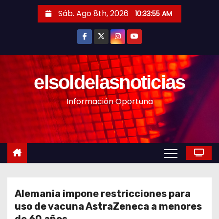
S
Sáb. Ago 8th, 2026
10:33:57 AM
a
l
t
a
r
elsoldelasnoticias
a
Información Oportuna
l
c
o
n
t
e
n
Alemania impone restricciones para
i
uso de vacuna AstraZeneca a menores
d