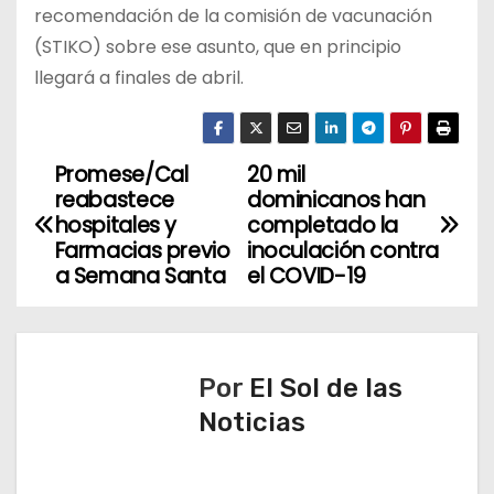
recomendación de la comisión de vacunación
(STIKO) sobre ese asunto, que en principio
llegará a finales de abril.
Promese/Cal
20 mil
N
reabastece
dominicanos han
a
hospitales y
completado la
Farmacias previo
inoculación contra
v
a Semana Santa
el COVID-19
e
g
Por
El Sol de las
a
Noticias
c