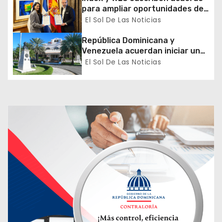
t
para ampliar oportunidades de
r
formación de dominicanos en el
El Sol De Las Noticias
exterior
a
República Dominicana y
Venezuela acuerdan iniciar un
d
proceso de normalización
El Sol De Las Noticias
gradual de sus relaciones
a
diplomáticas y consulares
s