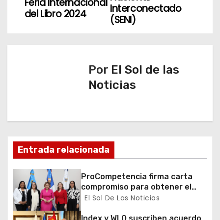
Feria Internacional
Interconectado
g
del Libro 2024
(SENI)
a
c
Por
El Sol de las
i
Noticias
ó
n
d
Entrada relacionada
e
e
ProCompetencia firma carta
compromiso para obtener el
n
Sello Igualando RD para el
El Sol De Las Noticias
Sector Público
Index y WLO suscriben acuerdo