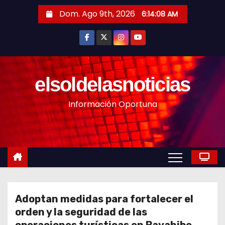
S
Dom. Ago 9th, 2026
6:14:10 AM
a
l
t
a
r
elsoldelasnoticias
a
Información Oportuna
l
c
o
n
t
e
n
Adoptan medidas para fortalecer el
i
orden y la seguridad de las
d